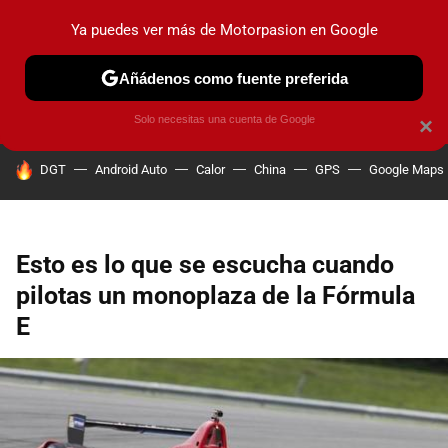
Ya puedes ver más de Motorpasion en Google
PRUEBAS
COCHES ELÉCTRICOS
OBSERVATORIO
F1
Añádenos como fuente preferida
Solo necesitas una cuenta de Google
×
HOY SE HABLA DE
DGT
Android Auto
Calor
China
GPS
Google Maps
Esto es lo que se escucha cuando
pilotas un monoplaza de la Fórmula
E