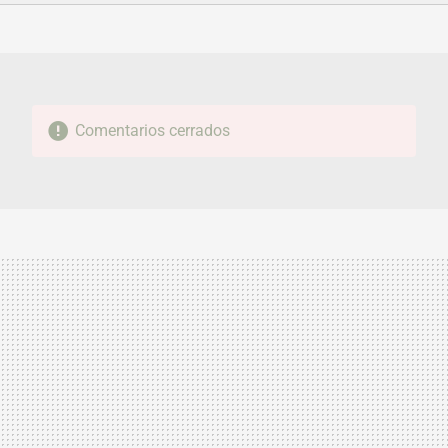
FACEBOOK
TWITTER
FLIPBOARD
E-
WHATSAPP
MAIL
Comentarios cerrados