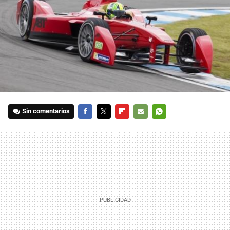
Sin comentarios
FACEBOOK
TWITTER
FLIPBOARD
E-
WHATSAPP
MAIL