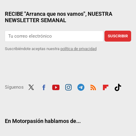
RECIBE "Arranca que nos vamos", NUESTRA
NEWSLETTER SEMANAL
SUSCRIBIR
Suscribiéndote aceptas nuestra
política de privacidad
Síguenos
Twit
Fac
Yout
Inst
Tele
RSS
Flip
Tikt
ter
ebo
ube
agra
gra
boar
ok
ok
m
m
d
En Motorpasión hablamos de...