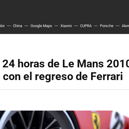
lor
China
Google Maps
Xiaomi
CUPRA
Porsche
Ale
l 24 horas de Le Mans 201
con el regreso de Ferrari