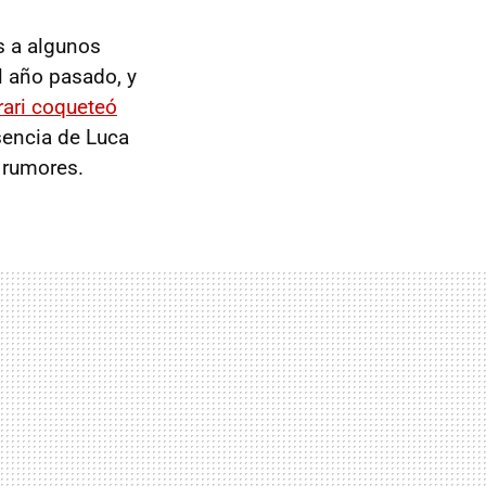
s a algunos
El año pasado, y
rari coqueteó
sencia de Luca
 rumores.