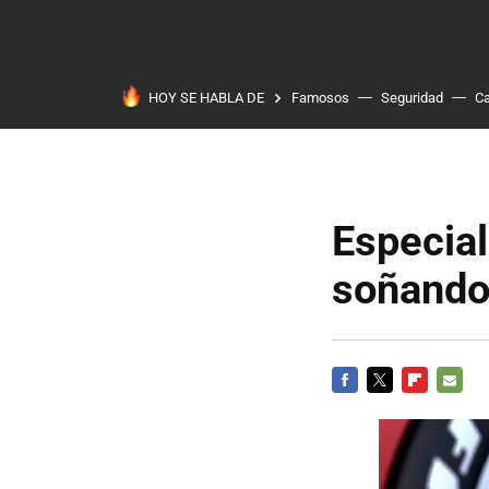
HOY SE HABLA DE
Famosos
Seguridad
Ca
Especia
soñando 
FACEBOOK
TWITTER
FLIPBOARD
E-
MAIL