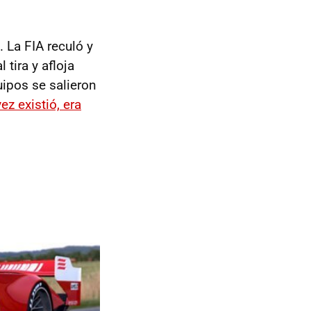
. La FIA reculó y
 tira y afloja
ipos se salieron
z existió, era