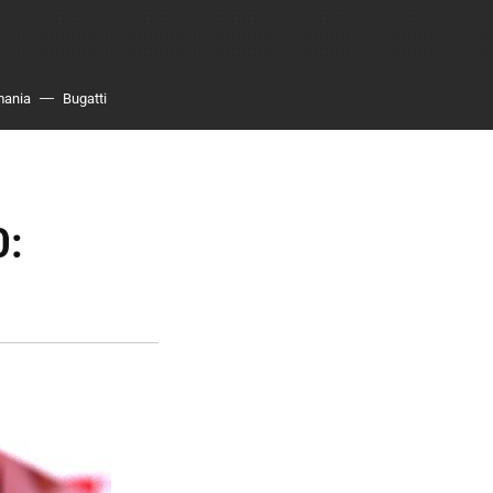
mania
Bugatti
0: