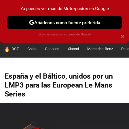
Ya puedes ver más de Motorpasion en Google
PRUEBAS
COCHES ELÉCTRICOS
OBSERVATORIO
F1
Añádenos como fuente preferida
Solo necesitas una cuenta de Google
×
HOY SE HABLA DE
DGT
China
Gasolina
Xiaomi
Mercedes-Benz
Peug
España y el Báltico, unidos por un
LMP3 para las European Le Mans
Series