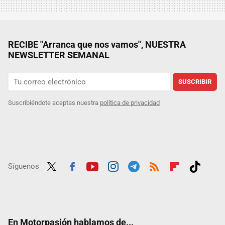
RECIBE "Arranca que nos vamos", NUESTRA
NEWSLETTER SEMANAL
SUSCRIBIR
Suscribiéndote aceptas nuestra
política de privacidad
Síguenos
Twit
Fac
Yout
Inst
Tele
RSS
Flip
Tikt
ter
ebo
ube
agra
gra
boar
ok
ok
m
m
d
En Motorpasión hablamos de...