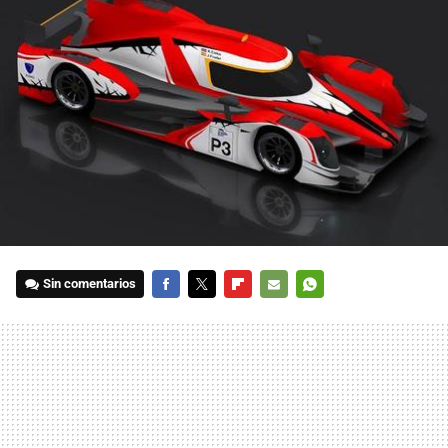
Sin comentarios
FACEBOOK
TWITTER
FLIPBOARD
E-
WHATSAPP
MAIL