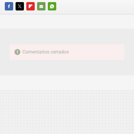
FACEBOOK
TWITTER
FLIPBOARD
E-
WHATSAPP
MAIL
Comentarios cerrados