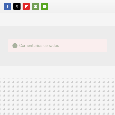
FACEBOOK
TWITTER
FLIPBOARD
E-
WHATSAPP
MAIL
Comentarios cerrados