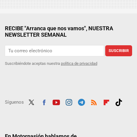
RECIBE "Arranca que nos vamos", NUESTRA
NEWSLETTER SEMANAL
SUSCRIBIR
Suscribiéndote aceptas nuestra
política de privacidad
Síguenos
Twit
Fac
Yout
Inst
Tele
RSS
Flip
Tikt
ter
ebo
ube
agra
gra
boar
ok
ok
m
m
d
En Motorpasión hablamos de...