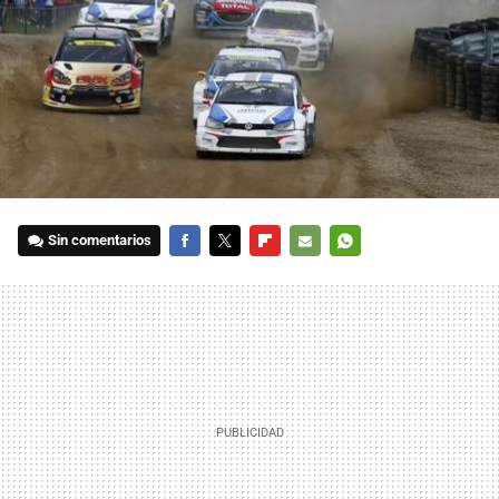
Sin comentarios
FACEBOOK
TWITTER
FLIPBOARD
E-
WHATSAPP
MAIL