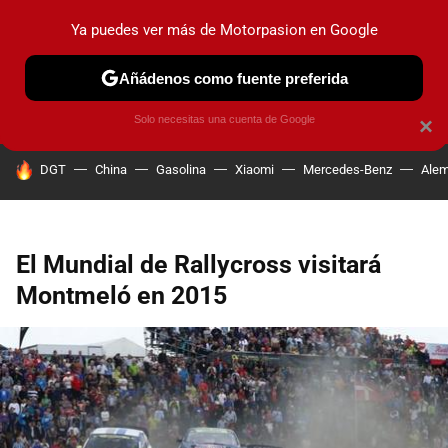
Ya puedes ver más de Motorpasion en Google
PRUEBAS
COCHES ELÉCTRICOS
OBSERVATORIO
F1
Añádenos como fuente preferida
Solo necesitas una cuenta de Google
×
HOY SE HABLA DE
DGT
China
Gasolina
Xiaomi
Mercedes-Benz
Alem
El Mundial de Rallycross visitará
Montmeló en 2015