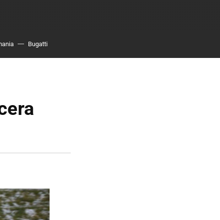
mania
Bugatti
rcera