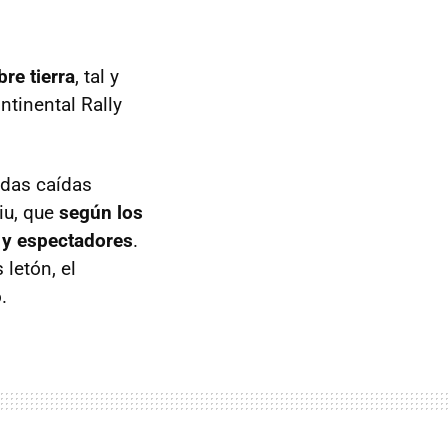
re tierra
, tal y
ntinental Rally
adas caídas
iu, que
según los
s y espectadores
.
 letón, el
.