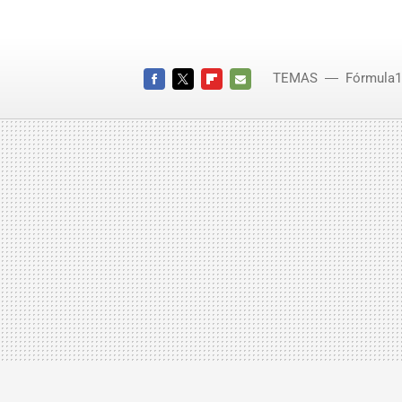
TEMAS
Fórmula1
FACEBOOK
TWITTER
FLIPBOARD
E-
MAIL