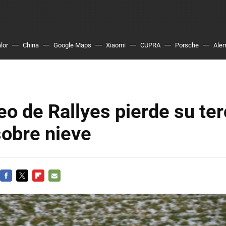
lor
China
Google Maps
Xiaomi
CUPRA
Porsche
Ale
eo de Rallyes pierde su te
sobre nieve
FACEBOOK
TWITTER
FLIPBOARD
E-
MAIL