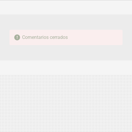
FACEBOOK
TWITTER
FLIPBOARD
E-
WHATSAPP
MAIL
Comentarios cerrados