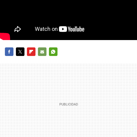
FACEBOOK
TWITTER
FLIPBOARD
E-
WHATSAPP
MAIL