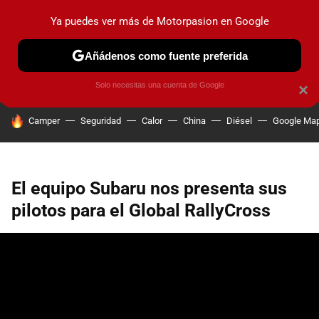
Ya puedes ver más de Motorpasion en Google
PRUEBAS
COCHES ELÉCTRICOS
OBSERVATORIO
F1
Añádenos como fuente preferida
Solo necesitas una cuenta de Google
×
HOY SE HABLA DE
Camper
Seguridad
Calor
China
Diésel
Google Ma
El equipo Subaru nos presenta sus
pilotos para el Global RallyCross