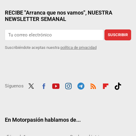
RECIBE "Arranca que nos vamos", NUESTRA
NEWSLETTER SEMANAL
SUSCRIBIR
Suscribiéndote aceptas nuestra
política de privacidad
Síguenos
Twit
Fac
Yout
Inst
Tele
RSS
Flip
Tikt
ter
ebo
ube
agra
gra
boar
ok
ok
m
m
d
En Motorpasión hablamos de...