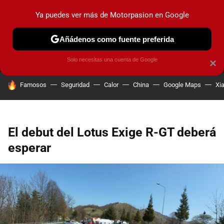
Ya puedes ver más de Motorpasion en Google
MENÚ
NUEVO
Añádenos como fuente preferida
PRUEBAS
COCHES ELÉCTRICOS
OBSERVATORIO
F1
Solo necesitas una cuenta de Google
×
HOY SE HABLA DE
Famosos
Seguridad
Calor
China
Google Maps
Xi
El debut del Lotus Exige R-GT deberá
esperar