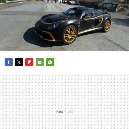
FACEBOOK
TWITTER
FLIPBOARD
E-
WHATSAPP
MAIL