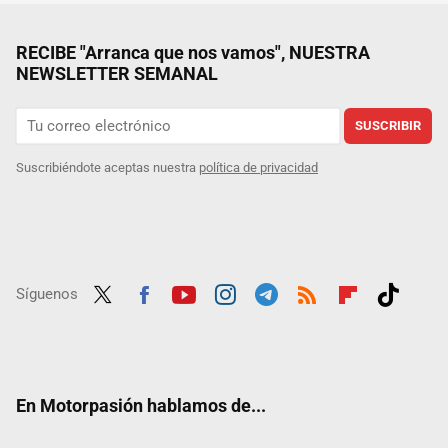
RECIBE "Arranca que nos vamos", NUESTRA
NEWSLETTER SEMANAL
SUSCRIBIR
Suscribiéndote aceptas nuestra
política de privacidad
Síguenos
Twit
Fac
Yout
Inst
Tele
RSS
Flip
Tikt
ter
ebo
ube
agra
gra
boar
ok
ok
m
m
d
En Motorpasión hablamos de...