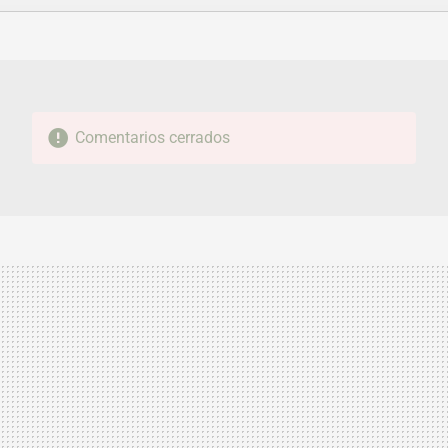
FACEBOOK
TWITTER
FLIPBOARD
E-
WHATSAPP
MAIL
Comentarios cerrados