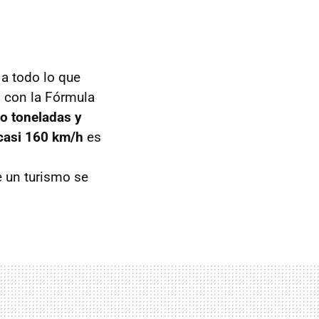
 a todo lo que
 con la Fórmula
o toneladas y
 casi 160 km/h
es
e un turismo se