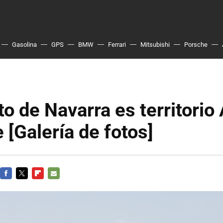
Gasolina
GPS
BMW
Ferrari
Mitsubishi
Porsche
ito de Navarra es territorio
 [Galería de fotos]
FACEBOOK
TWITTER
FLIPBOARD
E-
MAIL