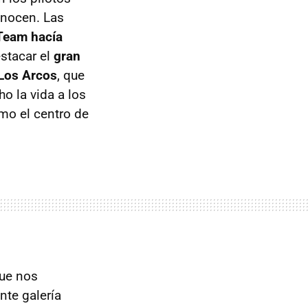
onocen. Las
Team hacía
stacar el
gran
 Los Arcos
, que
o la vida a los
omo el centro de
que nos
nte galería