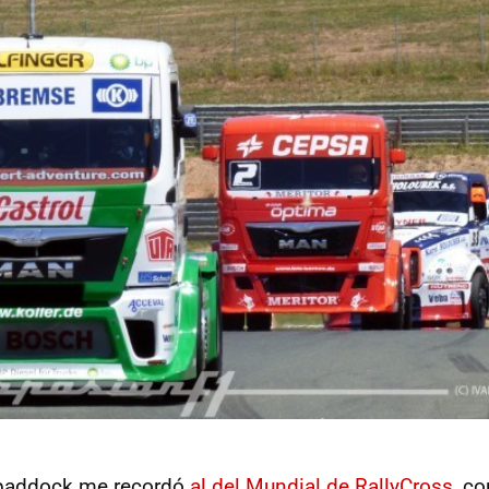
 paddock me recordó
al del Mundial de RallyCross
, co