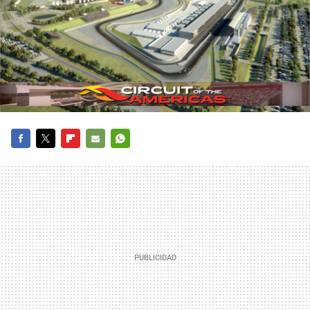
FACEBOOK
TWITTER
FLIPBOARD
E-
WHATSAPP
MAIL