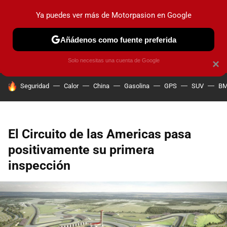
Ya puedes ver más de Motorpasion en Google
PRUEBAS
COCHES ELÉCTRICOS
OBSERVATORIO
F1
Añádenos como fuente preferida
Solo necesitas una cuenta de Google
×
HOY SE HABLA DE
Seguridad
Calor
China
Gasolina
GPS
SUV
B
El Circuito de las Americas pasa
positivamente su primera
inspección