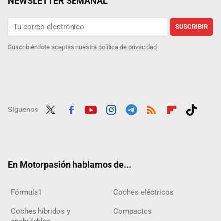
NEWSLETTER SEMANAL
SUSCRIBIR
Suscribiéndote aceptas nuestra
política de privacidad
Síguenos
Twit
Fac
Yout
Inst
Tele
RSS
Flip
Tikt
ter
ebo
ube
agra
gra
boar
ok
ok
m
m
d
En Motorpasión hablamos de...
Fórmula1
Coches eléctricos
Coches híbridos y
Compactos