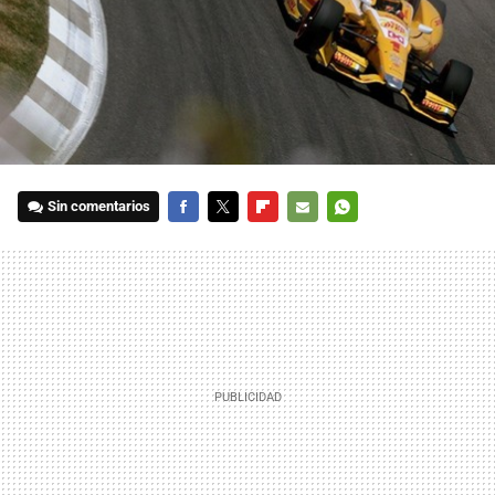
Sin comentarios
FACEBOOK
TWITTER
FLIPBOARD
E-
WHATSAPP
MAIL