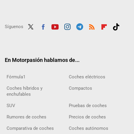
Síguenos
Twit
Fac
Yout
Inst
Tele
RSS
Flip
Tikt
ter
ebo
ube
agra
gra
boar
ok
ok
m
m
d
En Motorpasión hablamos de...
Fórmula1
Coches eléctricos
Coches híbridos y
Compactos
enchufables
SUV
Pruebas de coches
Rumores de coches
Precios de coches
Comparativa de coches
Coches autónomos