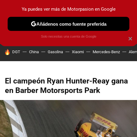
Ya puedes ver más de Motorpasion en Google
PRUEBAS
COCHES ELÉCTRICOS
OBSERVATORIO
F1
Añádenos como fuente preferida
Solo necesitas una cuenta de Google
×
HOY SE HABLA DE
DGT
China
Gasolina
Xiaomi
Mercedes-Benz
Alem
El campeón Ryan Hunter-Reay gana
en Barber Motorsports Park