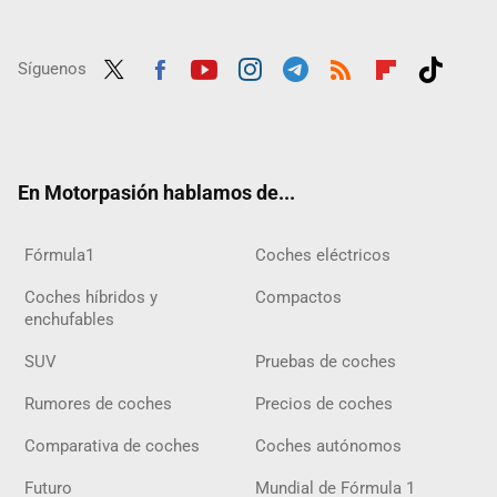
Síguenos
Twit
Fac
Yout
Inst
Tele
RSS
Flip
Tikt
ter
ebo
ube
agra
gra
boar
ok
ok
m
m
d
En Motorpasión hablamos de...
Fórmula1
Coches eléctricos
Coches híbridos y
Compactos
enchufables
SUV
Pruebas de coches
Rumores de coches
Precios de coches
Comparativa de coches
Coches autónomos
Futuro
Mundial de Fórmula 1