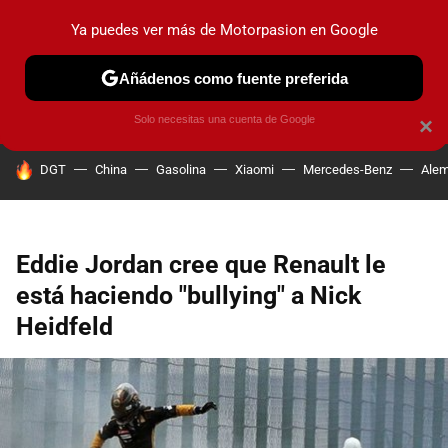
Ya puedes ver más de Motorpasion en Google
PRUEBAS
COCHES ELÉCTRICOS
OBSERVATORIO
F1
Añádenos como fuente preferida
Solo necesitas una cuenta de Google
×
HOY SE HABLA DE
DGT
China
Gasolina
Xiaomi
Mercedes-Benz
Alem
Eddie Jordan cree que Renault le
está haciendo "bullying" a Nick
Heidfeld