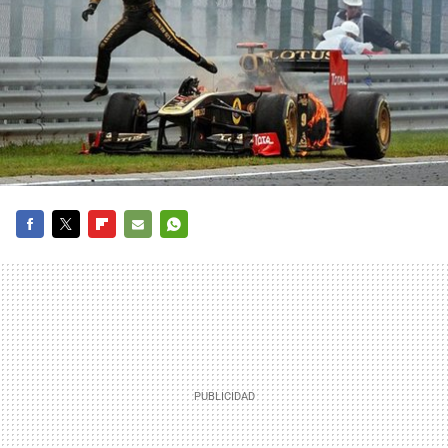
FACEBOOK
TWITTER
FLIPBOARD
E-
WHATSAPP
MAIL