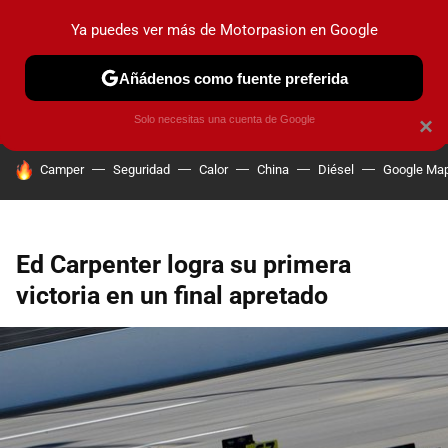
Ya puedes ver más de Motorpasion en Google
PRUEBAS
COCHES ELÉCTRICOS
OBSERVATORIO
F1
Añádenos como fuente preferida
Solo necesitas una cuenta de Google
×
HOY SE HABLA DE
Camper
Seguridad
Calor
China
Diésel
Google Ma
Ed Carpenter logra su primera
victoria en un final apretado