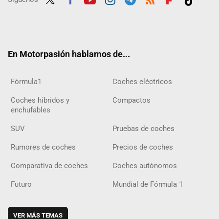
Twit
Fac
Yout
Inst
Tele
RSS
Flip
Tikt
ter
ebo
ube
agra
gra
boar
ok
ok
m
m
d
En Motorpasión hablamos de...
Fórmula1
Coches eléctricos
Coches híbridos y
Compactos
enchufables
SUV
Pruebas de coches
Rumores de coches
Precios de coches
Comparativa de coches
Coches autónomos
Futuro
Mundial de Fórmula 1
VER MÁS TEMAS