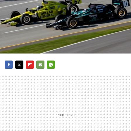
FACEBOOK
TWITTER
FLIPBOARD
E-
WHATSAPP
MAIL