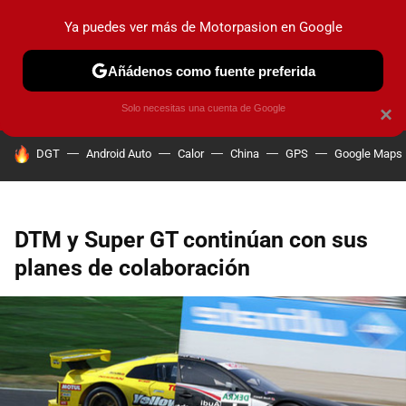
Ya puedes ver más de Motorpasion en Google
PRUEBAS
COCHES ELÉCTRICOS
OBSERVATORIO
F1
Añádenos como fuente preferida
Solo necesitas una cuenta de Google
×
HOY SE HABLA DE
DGT
Android Auto
Calor
China
GPS
Google Maps
DTM y Super GT continúan con sus
planes de colaboración