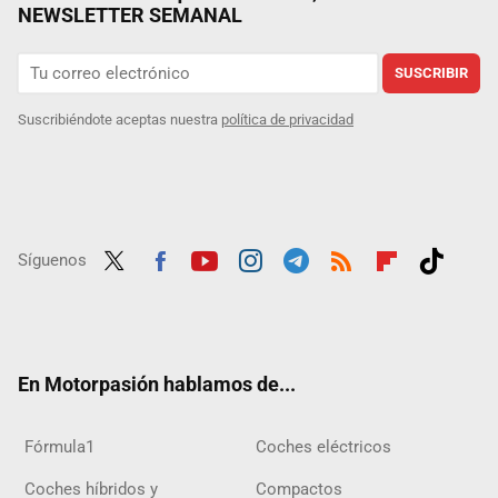
NEWSLETTER SEMANAL
SUSCRIBIR
Suscribiéndote aceptas nuestra
política de privacidad
Síguenos
Twit
Fac
Yout
Inst
Tele
RSS
Flip
Tikt
ter
ebo
ube
agra
gra
boar
ok
ok
m
m
d
En Motorpasión hablamos de...
Fórmula1
Coches eléctricos
Coches híbridos y
Compactos