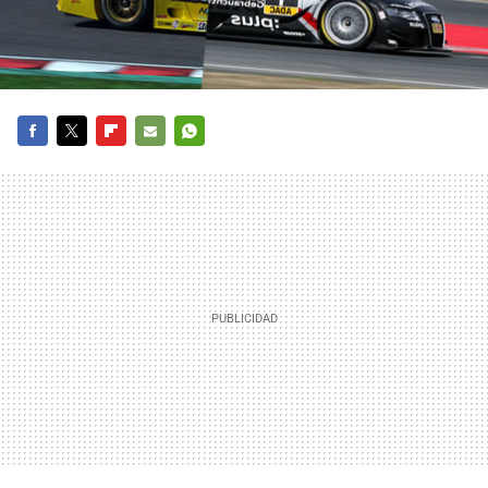
FACEBOOK
TWITTER
FLIPBOARD
E-
WHATSAPP
MAIL