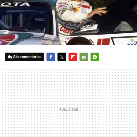
Sin comentarios
FACEBOOK
TWITTER
FLIPBOARD
E-
WHATSAPP
MAIL