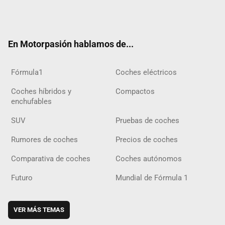
Twit
Fac
Yout
Inst
Tele
RSS
Flip
Tikt
ter
ebo
ube
agra
gra
boar
ok
ok
m
m
d
En Motorpasión hablamos de...
Fórmula1
Coches eléctricos
Coches híbridos y
Compactos
enchufables
SUV
Pruebas de coches
Rumores de coches
Precios de coches
Comparativa de coches
Coches autónomos
Futuro
Mundial de Fórmula 1
VER MÁS TEMAS