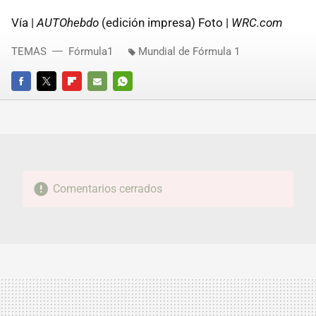
Vía |
AUTOhebdo
(edición impresa) Foto |
WRC.com
TEMAS
Fórmula1
Mundial de Fórmula 1
FACEBOOK
TWITTER
FLIPBOARD
E-
WHATSAPP
MAIL
Comentarios cerrados