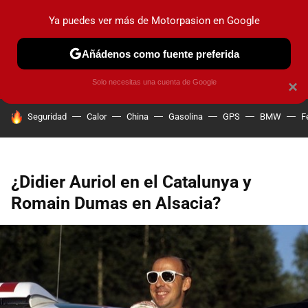
Ya puedes ver más de Motorpasion en Google
PRUEBAS
COCHES ELÉCTRICOS
OBSERVATORIO
F1
Añádenos como fuente preferida
Solo necesitas una cuenta de Google
×
HOY SE HABLA DE
Seguridad
Calor
China
Gasolina
GPS
BMW
F
¿Didier Auriol en el Catalunya y
Romain Dumas en Alsacia?