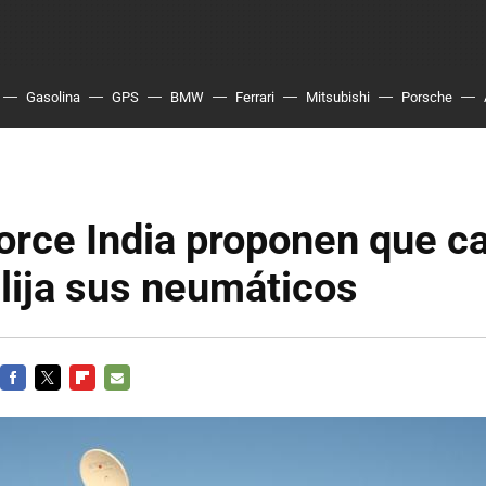
Gasolina
GPS
BMW
Ferrari
Mitsubishi
Porsche
orce India proponen que c
lija sus neumáticos
FACEBOOK
TWITTER
FLIPBOARD
E-
MAIL