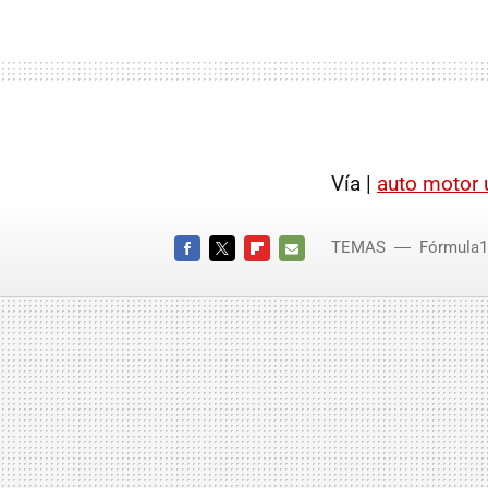
Vía |
auto motor 
TEMAS
Fórmula1
FACEBOOK
TWITTER
FLIPBOARD
E-
MAIL