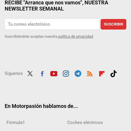
RECIBE "Arranca que nos vamos", NUESTRA
NEWSLETTER SEMANAL
SUSCRIBIR
Suscribiéndote aceptas nuestra
política de privacidad
Síguenos
Twit
Fac
Yout
Inst
Tele
RSS
Flip
Tikt
ter
ebo
ube
agra
gra
boar
ok
ok
m
m
d
En Motorpasión hablamos de...
Fórmula1
Coches eléctricos