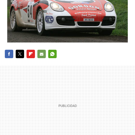
FACEBOOK
TWITTER
FLIPBOARD
E-
WHATSAPP
MAIL