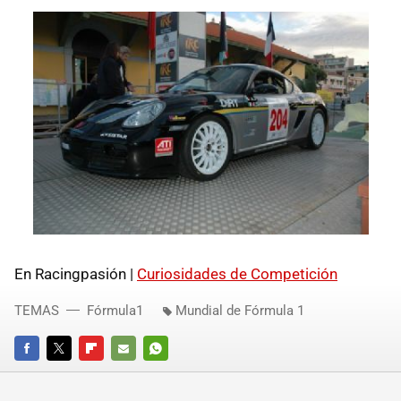
En Racingpasión |
Curiosidades de Competición
TEMAS
Fórmula1
Mundial de Fórmula 1
FACEBOOK
TWITTER
FLIPBOARD
E-
WHATSAPP
MAIL