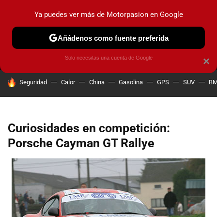
Ya puedes ver más de Motorpasion en Google
MENÚ
NUEVO
Añádenos como fuente preferida
PRUEBAS
COCHES ELÉCTRICOS
OBSERVATORIO
F1
Solo necesitas una cuenta de Google
×
HOY SE HABLA DE
Seguridad
Calor
China
Gasolina
GPS
SUV
B
Curiosidades en competición:
Porsche Cayman GT Rallye