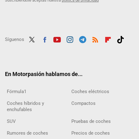
Suscribiéndote aceptas nuestra
política de privacidad
Síguenos
Twit
Fac
Yout
Inst
Tele
RSS
Flip
Tikt
ter
ebo
ube
agra
gra
boar
ok
ok
m
m
d
En Motorpasión hablamos de...
Fórmula1
Coches eléctricos
Coches híbridos y
Compactos
enchufables
SUV
Pruebas de coches
Rumores de coches
Precios de coches