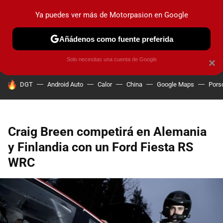
Ya puedes ver más de Motorpasion en Google
PRUEBAS
COCHES ELÉCTRICOS
OBSERVATORIO
F1
Añádenos como fuente preferida
Solo necesitas una cuenta de Google
×
HOY SE HABLA DE
DGT
Android Auto
Calor
China
Google Maps
Pors
Craig Breen competirá en Alemania
y Finlandia con un Ford Fiesta RS
WRC