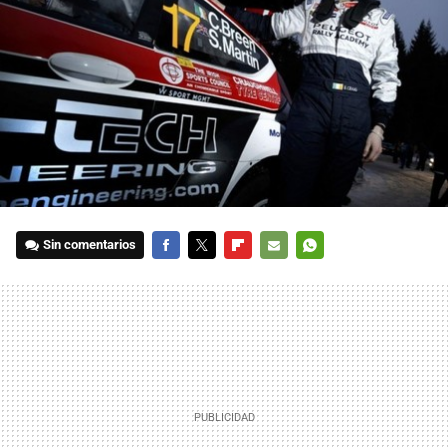
Sin comentarios
FACEBOOK
TWITTER
FLIPBOARD
E-
WHATSAPP
MAIL