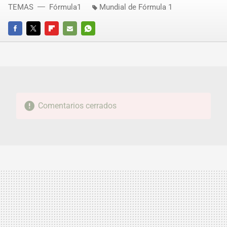
TEMAS
Fórmula1
Mundial de Fórmula 1
FACEBOOK
TWITTER
FLIPBOARD
E-
WHATSAPP
MAIL
Comentarios cerrados