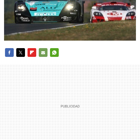
FACEBOOK
TWITTER
FLIPBOARD
E-
WHATSAPP
MAIL