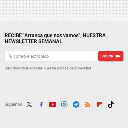
RECIBE "Arranca que nos vamos", NUESTRA
NEWSLETTER SEMANAL
SUSCRIBIR
Suscribiéndote aceptas nuestra
política de privacidad
Síguenos
Twit
Fac
Yout
Inst
Tele
RSS
Flip
Tikt
ter
ebo
ube
agra
gra
boar
ok