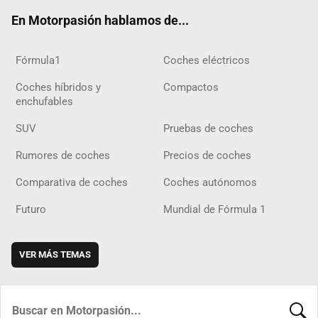
ok
m
m
d
En Motorpasión hablamos de...
Fórmula1
Coches eléctricos
Coches híbridos y
Compactos
enchufables
SUV
Pruebas de coches
Rumores de coches
Precios de coches
Comparativa de coches
Coches autónomos
Futuro
Mundial de Fórmula 1
VER MÁS TEMAS