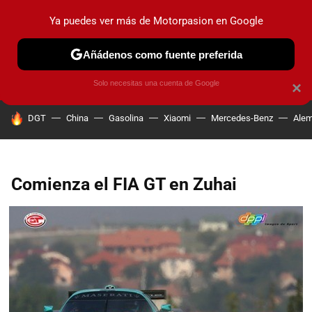
Ya puedes ver más de Motorpasion en Google
PRUEBAS
COCHES ELÉCTRICOS
OBSERVATORIO
F1
Añádenos como fuente preferida
Solo necesitas una cuenta de Google
×
HOY SE HABLA DE
DGT
China
Gasolina
Xiaomi
Mercedes-Benz
Alem
Comienza el FIA GT en Zuhai