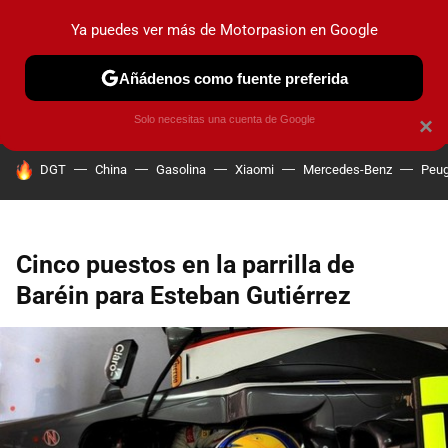
Ya puedes ver más de Motorpasion en Google
PRUEBAS
COCHES ELÉCTRICOS
OBSERVATORIO
F1
Añádenos como fuente preferida
Solo necesitas una cuenta de Google
×
HOY SE HABLA DE
DGT
China
Gasolina
Xiaomi
Mercedes-Benz
Peug
Cinco puestos en la parrilla de
Baréin para Esteban Gutiérrez