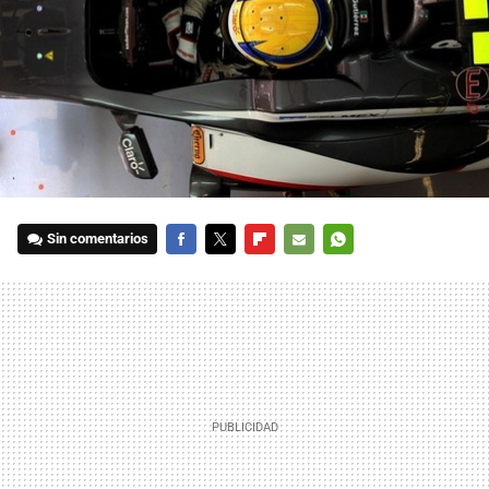
Sin comentarios
FACEBOOK
TWITTER
FLIPBOARD
E-
WHATSAPP
MAIL