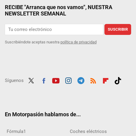
RECIBE "Arranca que nos vamos", NUESTRA
NEWSLETTER SEMANAL
SUSCRIBIR
Suscribiéndote aceptas nuestra
política de privacidad
Síguenos
Twit
Fac
Yout
Inst
Tele
RSS
Flip
Tikt
ter
ebo
ube
agra
gra
boar
ok
ok
m
m
d
En Motorpasión hablamos de...
Fórmula1
Coches eléctricos