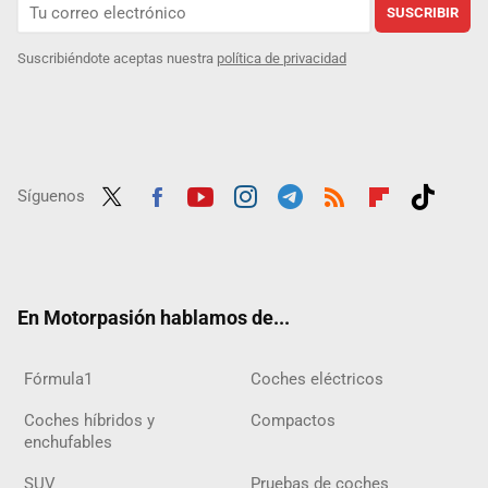
SUSCRIBIR
Suscribiéndote aceptas nuestra
política de privacidad
Síguenos
Twit
Fac
Yout
Inst
Tele
RSS
Flip
Tikt
ter
ebo
ube
agra
gra
boar
ok
ok
m
m
d
En Motorpasión hablamos de...
Fórmula1
Coches eléctricos
Coches híbridos y
Compactos
enchufables
SUV
Pruebas de coches