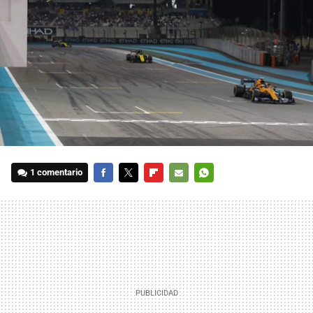
1 comentario
FACEBOOK
TWITTER
FLIPBOARD
E-
WHATSAPP
MAIL