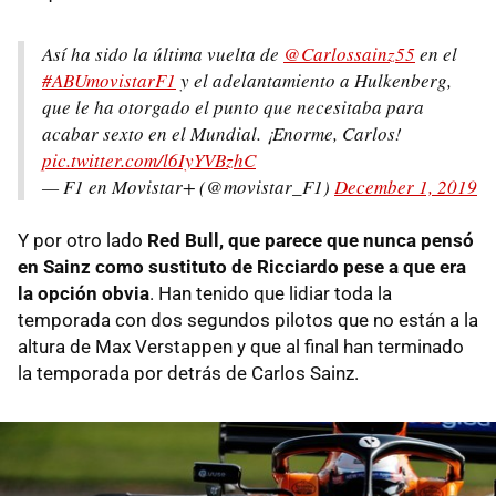
Así ha sido la última vuelta de
@Carlossainz55
en el
#ABUmovistarF1
y el adelantamiento a Hulkenberg,
que le ha otorgado el punto que necesitaba para
acabar sexto en el Mundial. ¡Enorme, Carlos!
pic.twitter.com/l6IyYVBzhC
— F1 en Movistar+ (@movistar_F1)
December 1, 2019
Y por otro lado
Red Bull, que parece que nunca pensó
en Sainz como sustituto de Ricciardo pese a que era
la opción obvia
. Han tenido que lidiar toda la
temporada con dos segundos pilotos que no están a la
altura de Max Verstappen y que al final han terminado
la temporada por detrás de Carlos Sainz.