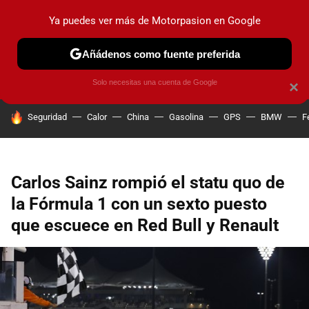
Ya puedes ver más de Motorpasion en Google
PRUEBAS
COCHES ELÉCTRICOS
OBSERVATORIO
F1
Añádenos como fuente preferida
Solo necesitas una cuenta de Google
×
HOY SE HABLA DE
Seguridad
Calor
China
Gasolina
GPS
BMW
F
Carlos Sainz rompió el statu quo de
la Fórmula 1 con un sexto puesto
que escuece en Red Bull y Renault