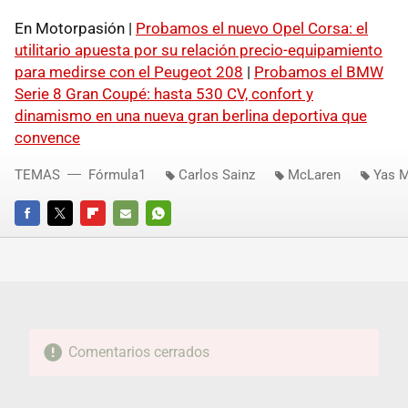
En Motorpasión |
Probamos el nuevo Opel Corsa: el
utilitario apuesta por su relación precio-equipamiento
para medirse con el Peugeot 208
|
Probamos el BMW
Serie 8 Gran Coupé: hasta 530 CV, confort y
dinamismo en una nueva gran berlina deportiva que
convence
TEMAS
Fórmula1
Carlos Sainz
McLaren
Yas M
FACEBOOK
TWITTER
FLIPBOARD
E-
WHATSAPP
MAIL
Comentarios cerrados