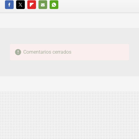
FACEBOOK
TWITTER
FLIPBOARD
E-
WHATSAPP
MAIL
Comentarios cerrados