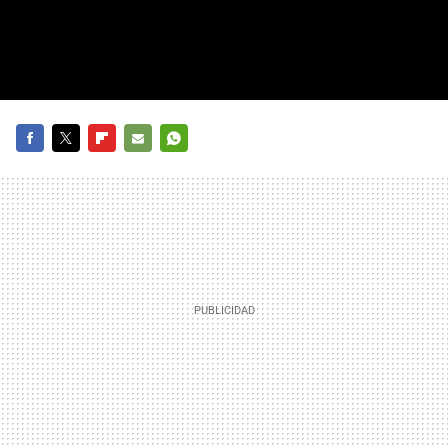
FACEBOOK
TWITTER
FLIPBOARD
E-
WHATSAPP
MAIL