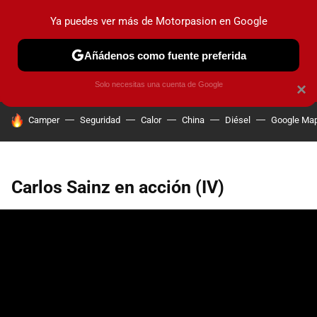
Ya puedes ver más de Motorpasion en Google
PRUEBAS
COCHES ELÉCTRICOS
OBSERVATORIO
F1
Añádenos como fuente preferida
Solo necesitas una cuenta de Google
×
HOY SE HABLA DE
Camper
Seguridad
Calor
China
Diésel
Google Ma
Carlos Sainz en acción (IV)