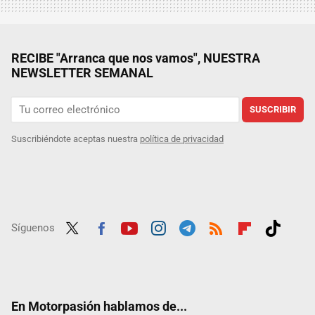
RECIBE "Arranca que nos vamos", NUESTRA
NEWSLETTER SEMANAL
SUSCRIBIR
Suscribiéndote aceptas nuestra
política de privacidad
Síguenos
Twit
Fac
Yout
Inst
Tele
RSS
Flip
Tikt
ter
ebo
ube
agra
gra
boar
ok
ok
m
m
d
En Motorpasión hablamos de...