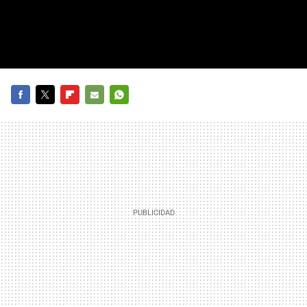
FACEBOOK
TWITTER
FLIPBOARD
E-
WHATSAPP
MAIL