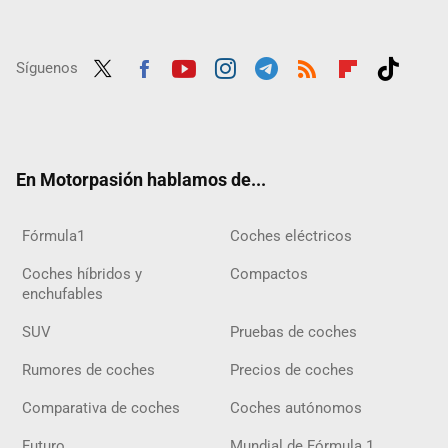
Síguenos
Twit
Fac
Yout
Inst
Tele
RSS
Flip
Tikt
ter
ebo
ube
agra
gra
boar
ok
ok
m
m
d
En Motorpasión hablamos de...
Fórmula1
Coches eléctricos
Coches híbridos y
Compactos
enchufables
SUV
Pruebas de coches
Rumores de coches
Precios de coches
Comparativa de coches
Coches autónomos
Futuro
Mundial de Fórmula 1