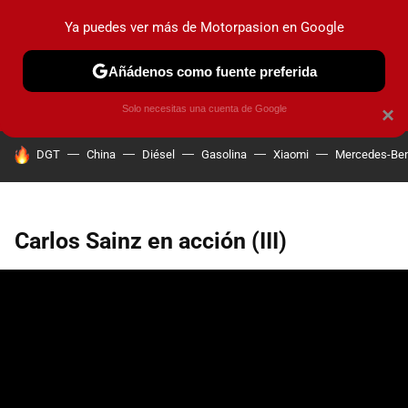
Ya puedes ver más de Motorpasion en Google
PRUEBAS
COCHES ELÉCTRICOS
OBSERVATORIO
F1
Añádenos como fuente preferida
Solo necesitas una cuenta de Google
×
HOY SE HABLA DE
DGT
China
Diésel
Gasolina
Xiaomi
Mercedes-Be
Carlos Sainz en acción (III)