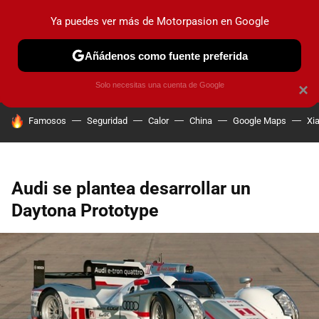
Ya puedes ver más de Motorpasion en Google
PRUEBAS
COCHES ELÉCTRICOS
OBSERVATORIO
F1
Añádenos como fuente preferida
Solo necesitas una cuenta de Google
×
HOY SE HABLA DE
Famosos
Seguridad
Calor
China
Google Maps
Xi
Audi se plantea desarrollar un
Daytona Prototype