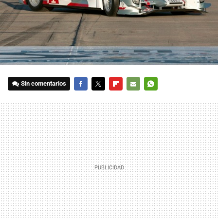
Sin comentarios
FACEBOOK
TWITTER
FLIPBOARD
E-
WHATSAPP
MAIL