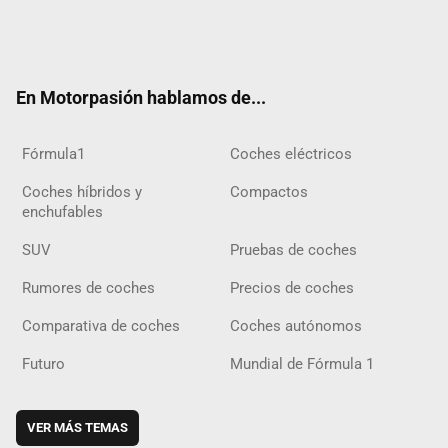
Twit
Fac
Yout
Inst
Tele
RSS
Flip
Tikt
ter
ebo
ube
agra
gra
boar
ok
ok
m
m
d
En Motorpasión hablamos de...
Fórmula1
Coches eléctricos
Coches híbridos y
Compactos
enchufables
SUV
Pruebas de coches
Rumores de coches
Precios de coches
Comparativa de coches
Coches autónomos
Futuro
Mundial de Fórmula 1
VER MÁS TEMAS