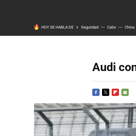
HOY SE HABLA DE
Seguridad
Calor
China
Audi co
FACEBOOK
TWITTER
FLIPBOARD
E-
MAIL