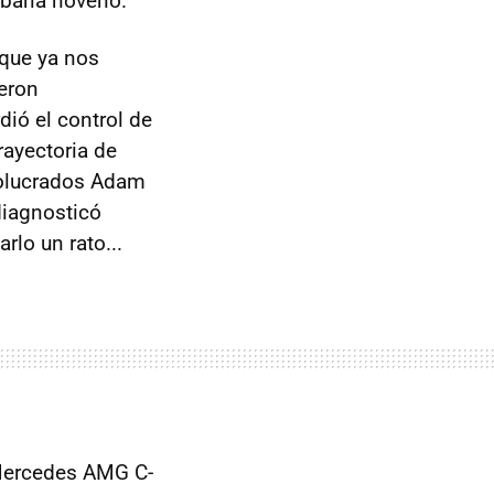
abaría noveno.
 que ya nos
ieron
ió el control de
rayectoria de
nvolucrados Adam
diagnosticó
rlo un rato...
l Mercedes AMG C-