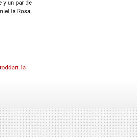
 y un par de
iel la Rosa.
toddart, la