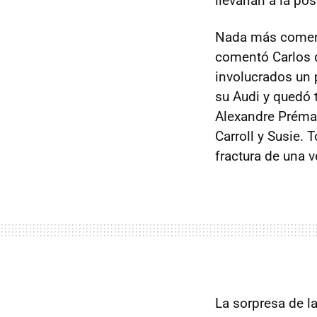
llevarían a la po
Nada más comenza
comentó Carlos d
involucrados un 
su Audi y quedó 
Alexandre Prémat
Carroll y Susie.
fractura de una v
La sorpresa de l