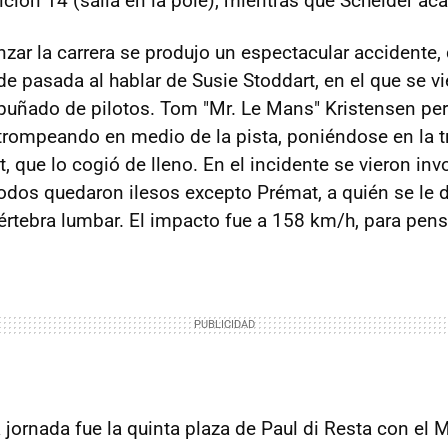
sición 14 (salía en la pole), mientras que Scheider ac
r la carrera se produjo un espectacular accidente,
e pasada al hablar de Susie Stoddart, en el que se v
puñado de pilotos. Tom "Mr. Le Mans" Kristensen perd
trompeando en medio de la pista, poniéndose en la t
, que lo cogió de lleno. En el incidente se vieron i
 Todos quedaron ilesos excepto Prémat, a quién se le 
értebra lumbar. El impacto fue a 158 km/h, para pensa
a jornada fue la quinta plaza de Paul di Resta con e