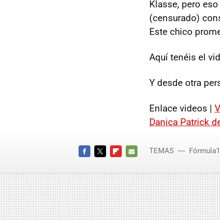
Klasse, pero eso
(censurado) cons
Este chico prome
Aquí tenéis el vi
Y desde otra pers
Enlace videos |
V
Danica Patrick d
TEMAS
Fórmula1
FACEBOOK
TWITTER
FLIPBOARD
E-
MAIL