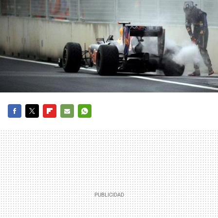
FACEBOOK
TWITTER
FLIPBOARD
E-
WHATSAPP
MAIL