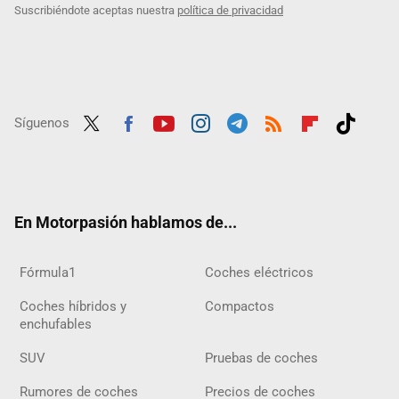
Suscribiéndote aceptas nuestra
política de privacidad
Síguenos
Twit
Fac
Yout
Inst
Tele
RSS
Flip
Tikt
ter
ebo
ube
agra
gra
boar
ok
ok
m
m
d
En Motorpasión hablamos de...
Fórmula1
Coches eléctricos
Coches híbridos y
Compactos
enchufables
SUV
Pruebas de coches
Rumores de coches
Precios de coches