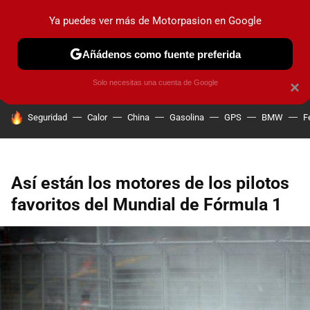
Ya puedes ver más de Motorpasion en Google
PRUEBAS
COCHES ELÉCTRICOS
OBSERVATORIO
F1
Añádenos como fuente preferida
Solo necesitas una cuenta de Google
×
HOY SE HABLA DE
Seguridad
Calor
China
Gasolina
GPS
BMW
F
Así están los motores de los pilotos
favoritos del Mundial de Fórmula 1