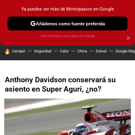
Ya puedes ver más de Motorpasion en Google
PRUEBAS
COCHES ELÉCTRICOS
OBSERVATORIO
F1
Añádenos como fuente preferida
Solo necesitas una cuenta de Google
×
HOY SE HABLA DE
Camper
Seguridad
Calor
China
Diésel
Google Ma
Anthony Davidson conservará su
asiento en Super Aguri, ¿no?