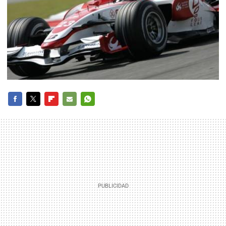
FACEBOOK
TWITTER
FLIPBOARD
E-
WHATSAPP
MAIL