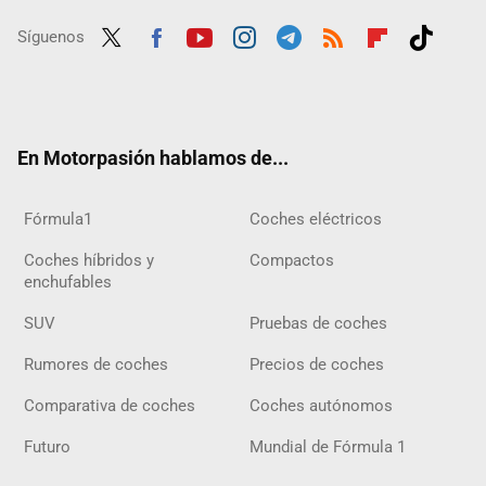
Síguenos
Twit
Fac
Yout
Inst
Tele
RSS
Flip
Tikt
ter
ebo
ube
agra
gra
boar
ok
ok
m
m
d
En Motorpasión hablamos de...
Fórmula1
Coches eléctricos
Coches híbridos y
Compactos
enchufables
SUV
Pruebas de coches
Rumores de coches
Precios de coches
Comparativa de coches
Coches autónomos
Futuro
Mundial de Fórmula 1