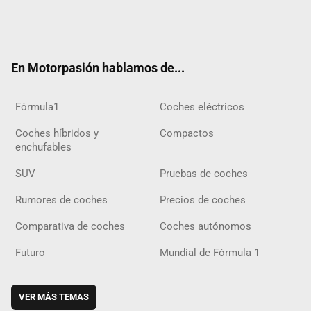
Twit
Fac
Yout
Inst
Tele
RSS
Flip
Tikt
ter
ebo
ube
agra
gra
boar
ok
ok
m
m
d
En Motorpasión hablamos de...
Fórmula1
Coches eléctricos
Coches híbridos y
Compactos
enchufables
SUV
Pruebas de coches
Rumores de coches
Precios de coches
Comparativa de coches
Coches autónomos
Futuro
Mundial de Fórmula 1
VER MÁS TEMAS