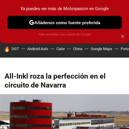
Ya puedes ver más de Motorpasion en Google
PRUEBAS
COCHES ELÉCTRICOS
OBSERVATORIO
F1
Añádenos como fuente preferida
Solo necesitas una cuenta de Google
×
HOY SE HABLA DE
DGT
Android Auto
Calor
China
Google Maps
Pors
All-Inkl roza la perfección en el
circuito de Navarra