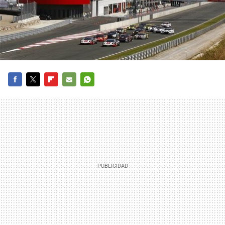
FACEBOOK
TWITTER
FLIPBOARD
E-
WHATSAPP
MAIL