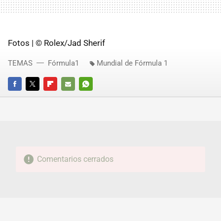
Fotos | © Rolex/Jad Sherif
TEMAS
Fórmula1
Mundial de Fórmula 1
FACEBOOK
TWITTER
FLIPBOARD
E-
WHATSAPP
MAIL
Comentarios cerrados