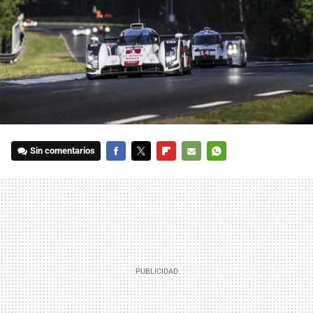
Sin comentarios
FACEBOOK
TWITTER
FLIPBOARD
E-
WHATSAPP
MAIL