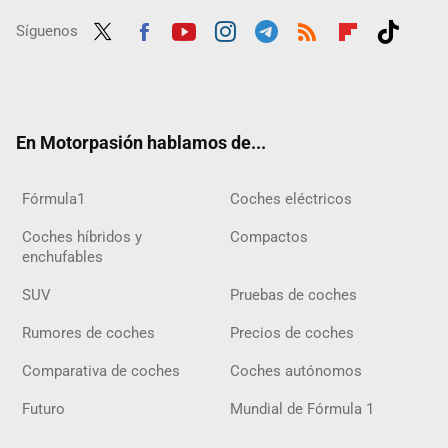
Síguenos
Twit
Fac
Yout
Inst
Tele
RSS
Flip
Tikt
ter
ebo
ube
agra
gra
boar
ok
ok
m
m
d
En Motorpasión hablamos de...
Fórmula1
Coches eléctricos
Coches híbridos y
Compactos
enchufables
SUV
Pruebas de coches
Rumores de coches
Precios de coches
Comparativa de coches
Coches autónomos
Futuro
Mundial de Fórmula 1