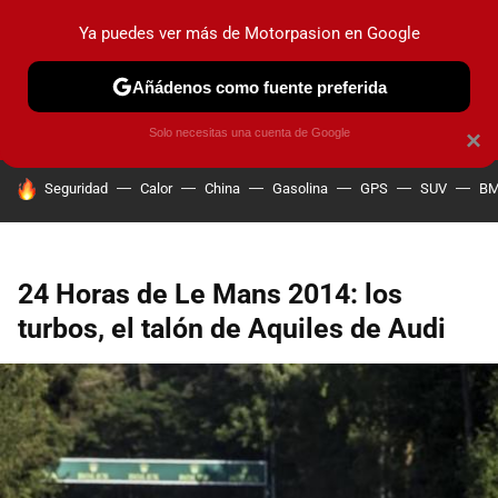
Ya puedes ver más de Motorpasion en Google
PRUEBAS
COCHES ELÉCTRICOS
OBSERVATORIO
F1
Añádenos como fuente preferida
Solo necesitas una cuenta de Google
×
HOY SE HABLA DE
Seguridad
Calor
China
Gasolina
GPS
SUV
B
24 Horas de Le Mans 2014: los
turbos, el talón de Aquiles de Audi