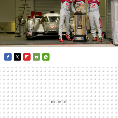
FACEBOOK
TWITTER
FLIPBOARD
E-
WHATSAPP
MAIL