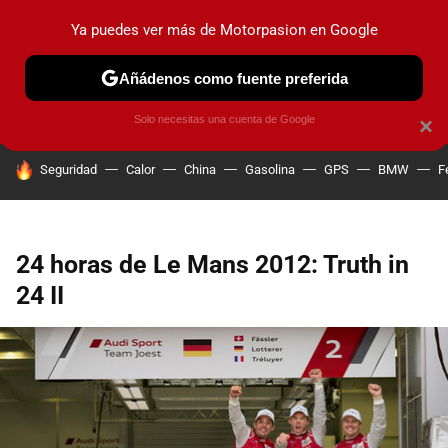
Ya puedes ver más de Motorpasion en Google
PRUEBAS
COCHES ELÉCTRICOS
OBSERVATORIO
F1
Añádenos como fuente preferida
Solo necesitas una cuenta de Google
×
HOY SE HABLA DE
Seguridad
Calor
China
Gasolina
GPS
BMW
F
24 horas de Le Mans 2012: Truth in
24 II