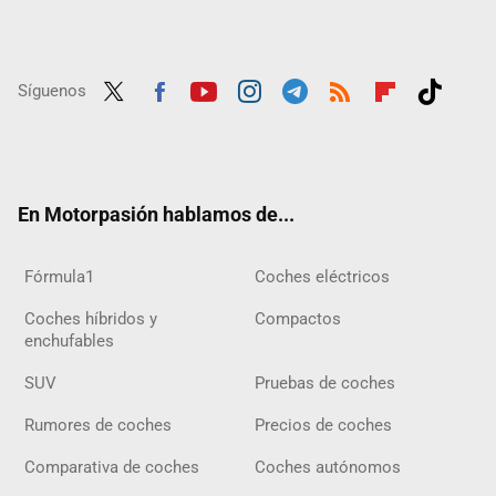
Síguenos
Twit
Fac
Yout
Inst
Tele
RSS
Flip
Tikt
ter
ebo
ube
agra
gra
boar
ok
ok
m
m
d
En Motorpasión hablamos de...
Fórmula1
Coches eléctricos
Coches híbridos y
Compactos
enchufables
SUV
Pruebas de coches
Rumores de coches
Precios de coches
Comparativa de coches
Coches autónomos