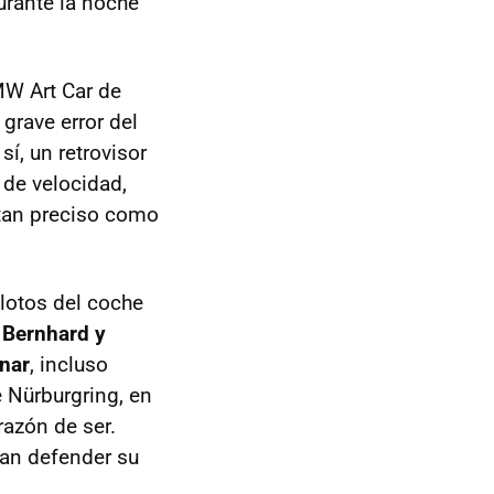
urante la noche
MW
Art Car de
grave error del
sí, un retrovisor
 de velocidad,
e tan preciso como
ilotos del coche
 Bernhard y
nar
, incluso
e Nürburgring, en
razón de ser.
jan defender su