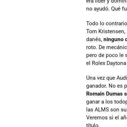
era líder y domi
no ayudó. Qué fu
Todo lo contrari
Tom Kristensen, 
danés,
ninguno d
roto. De mecánic
pero de poco le s
el Rolex Daytona
Una vez que Audi 
ganador. No es p
Romain Dumas sa
ganar a los tod
las
ALMS
son su 
Veremos si el añ
título.