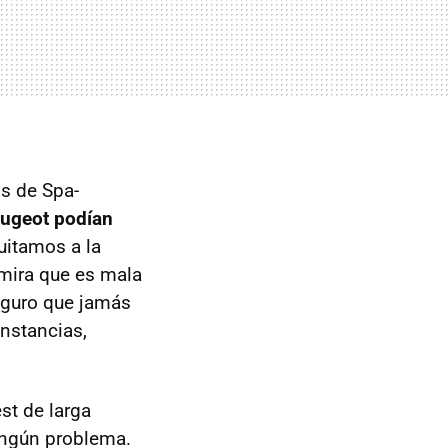
os de Spa-
eugeot podían
quitamos a la
mira que es mala
seguro que jamás
unstancias,
st de larga
ningún problema.