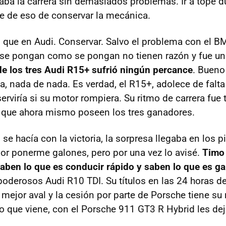
naba la carrera sin demasiados problemas. Ir a tope d
e de eso de conservar la mecánica.
o que en Audi. Conservar. Salvo el problema con el
B
se pongan como se pongan no tienen razón y fue un 
e los tres Audi R15+ sufrió ningún percance
. Bueno 
a, nada de nada. Es verdad, el R15+, adolece de falta
erviría si su motor rompiera. Su ritmo de carrera fu
 que ahora mismo poseen los tres ganadores.
se hacía con la victoria, la sorpresa llegaba en los p
or ponerme galones, pero por una vez lo avisé.
Timo
ben lo que es conducir rápido y saben lo que es ga
opoderosos Audi R10
TDI
. Su títulos en las 24 horas d
mejor aval y la cesión por parte de Porsche tiene su 
o que viene, con el Porsche 911 GT3 R Hybrid les de