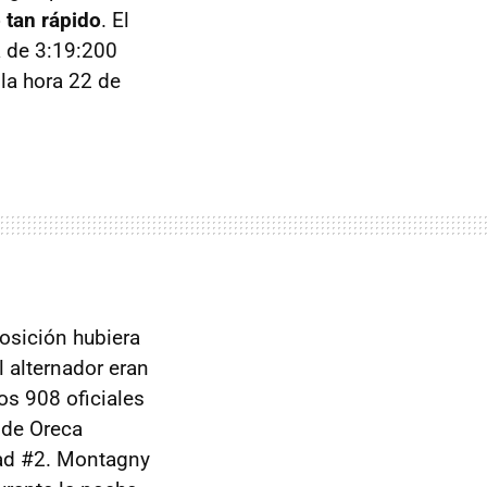
 tan rápido
. El
 de 3:19:200
la hora 22 de
osición hubiera
l alternador eran
os 908 oficiales
l de Oreca
dad #2. Montagny