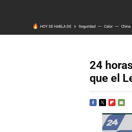
HOY SE HABLA DE
Seguridad
Calor
China
24 hora
que el L
FACEBOOK
TWITTER
FLIPBOARD
E-
MAIL