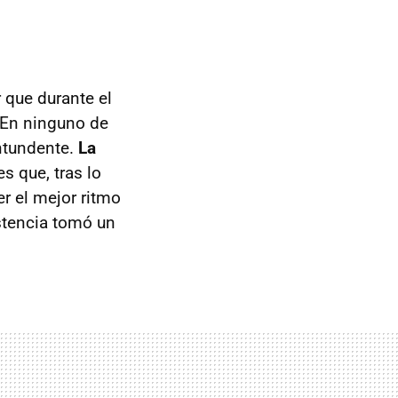
 que durante el
 En ninguno de
ntundente.
La
 es que, tras lo
er el mejor ritmo
istencia tomó un