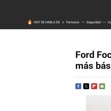
HOY SE HABLA DE
Famosos
Seguridad
Ca
Ford Foc
más bás
FACEBOOK
TWITTER
FLIPBOARD
E-
MAIL