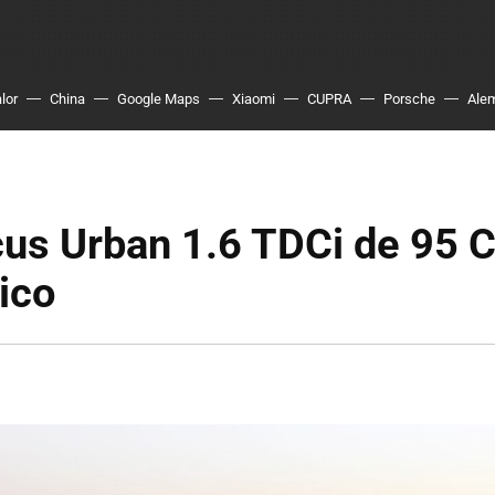
lor
China
Google Maps
Xiaomi
CUPRA
Porsche
Ale
us Urban 1.6 TDCi de 95 C
ico