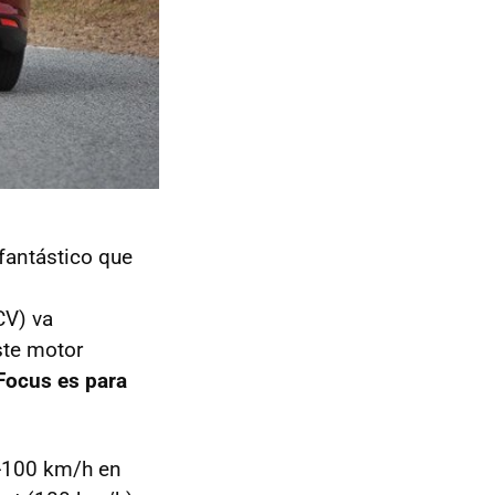
fantástico que
V) va
ste motor
Focus es para
0-100 km/h en