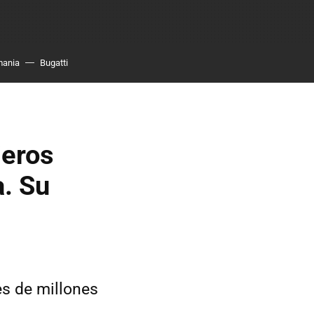
mania
Bugatti
ieros
a. Su
les de millones