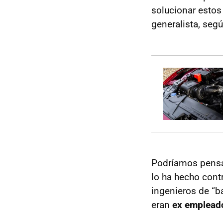
solucionar estos
generalista, segú
Podríamos pensar
lo ha hecho cont
ingenieros de “ba
eran
ex emplead