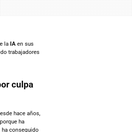
e la
IA
en sus
do trabajadores
por culpa
Desde hace años,
 porque ha
a ha conseguido