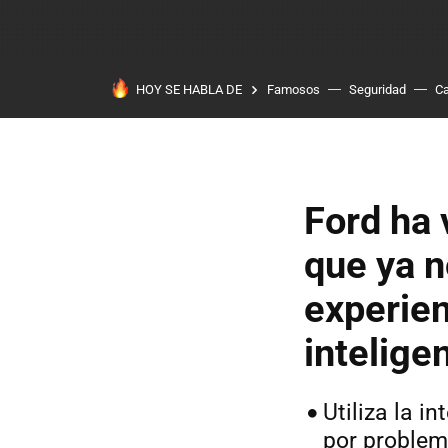
HOY SE HABLA DE
Famosos
Seguridad
Ca
Ford ha 
que ya n
experien
inteligen
Utiliza la i
por problem