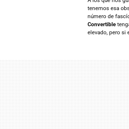
A los que nos g
tenemos esa obse
número de fascí
Convertible
tenga
elevado, pero si 