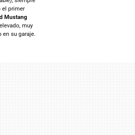
able)
, siempre
 el primer
rd Mustang
 elevado, muy
o en su garaje.