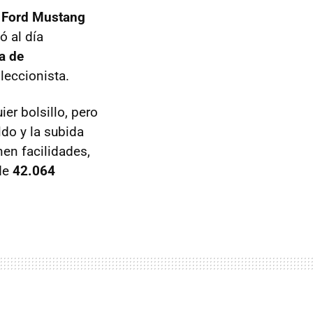
r Ford Mustang
ó al día
a de
leccionista.
ier bolsillo, pero
ldo y la subida
nen facilidades,
de
42.064