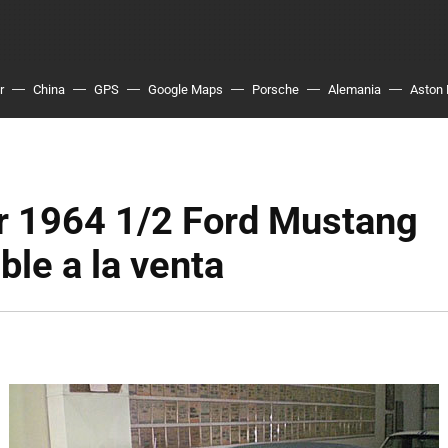
r
China
GPS
Google Maps
Porsche
Alemania
Aston 
er 1964 1/2 Ford Mustang
ble a la venta