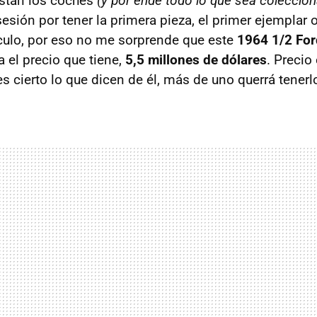
ustan los coches
(y por ende todo lo que sea coleccion
sión por tener la primera pieza, el primer ejemplar o
culo, por eso no me sorprende que este
1964 1/2 Fo
 el precio que tiene,
5,5 millones de dólares
. Precio
es cierto lo que dicen de él, más de uno querrá tenerl