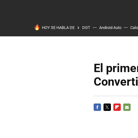
HOY SE HABLA DE
DGT
Android Auto
Calo
El prim
Converti
FACEBOOK
TWITTER
FLIPBOARD
E-
MAIL