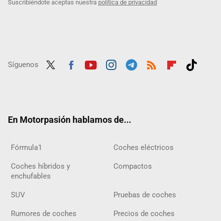
Suscribiéndote aceptas nuestra
política de privacidad
Síguenos
Twit
Fac
Yout
Inst
Tele
RSS
Flip
Tikt
ter
ebo
ube
agra
gra
boar
ok
ok
m
m
d
En Motorpasión hablamos de...
Fórmula1
Coches eléctricos
Coches híbridos y
Compactos
enchufables
SUV
Pruebas de coches
Rumores de coches
Precios de coches