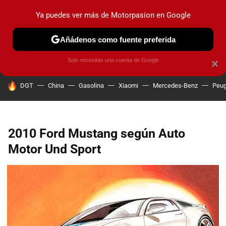
Ya puedes ver más de Motorpasion en Google
PRUEBAS
COCHES ELÉCTRICOS
OBSERVATORIO
F1
Añádenos como fuente preferida
Solo necesitas una cuenta de Google
×
HOY SE HABLA DE
DGT
China
Gasolina
Xiaomi
Mercedes-Benz
Peug
2010 Ford Mustang según Auto
Motor Und Sport