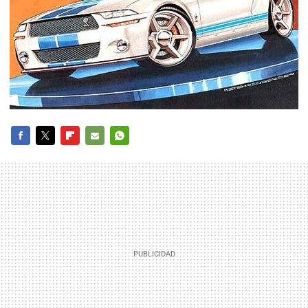
FACEBOOK
TWITTER
FLIPBOARD
E-
WHATSAPP
MAIL