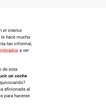
n el interior
a le hace mucha
nta tan informal,
umbrados
a ver
o de esta
ucir un coche
 equivocando?
a aficionada al
os para hacerse