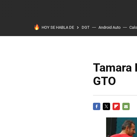
HOY SE HABLA DE
DGT
Android Auto
Calo
Tamara E
GTO
FACEBOOK
TWITTER
FLIPBOARD
E-
MAIL