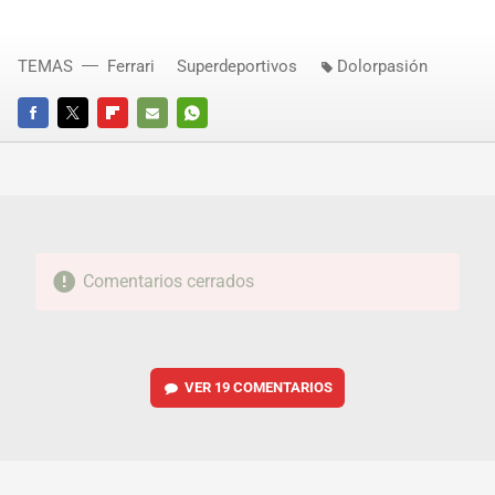
TEMAS
Ferrari
Superdeportivos
Dolorpasión
FACEBOOK
TWITTER
FLIPBOARD
E-
WHATSAPP
MAIL
Comentarios cerrados
VER
19 COMENTARIOS