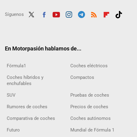
Síguenos
Twit
Fac
Yout
Inst
Tele
RSS
Flip
Tikt
ter
ebo
ube
agra
gra
boar
ok
ok
m
m
d
En Motorpasión hablamos de...
Fórmula1
Coches eléctricos
Coches híbridos y
Compactos
enchufables
SUV
Pruebas de coches
Rumores de coches
Precios de coches
Comparativa de coches
Coches autónomos
Futuro
Mundial de Fórmula 1