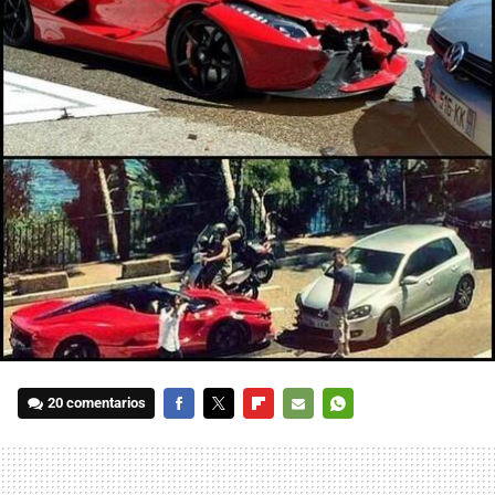
20 comentarios
FACEBOOK
TWITTER
FLIPBOARD
E-
WHATSAPP
MAIL