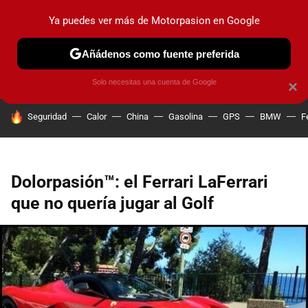
Ya puedes ver más de Motorpasion en Google
PRUEBAS
COCHES ELÉCTRICOS
OBSERVATORIO
F1
Añádenos como fuente preferida
Solo necesitas una cuenta de Google
×
HOY SE HABLA DE
Seguridad
Calor
China
Gasolina
GPS
BMW
F
Dolorpasión™: el Ferrari LaFerrari
que no quería jugar al Golf