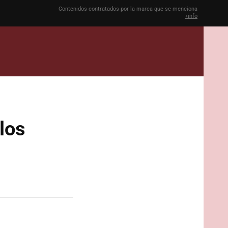
Contenidos contratados por la marca que se menciona
+info
los