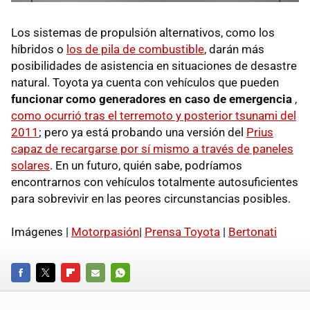
Los sistemas de propulsión alternativos, como los
híbridos o
los de pila de combustible
, darán más
posibilidades de asistencia en situaciones de desastre
natural. Toyota ya cuenta con vehículos que pueden
funcionar como generadores en caso de emergencia
,
como ocurrió tras el terremoto y posterior tsunami del
2011
; pero ya está probando una versión del
Prius
capaz de recargarse por sí mismo a través de paneles
solares
. En un futuro, quién sabe, podríamos
encontrarnos con vehículos totalmente autosuficientes
para sobrevivir en las peores circunstancias posibles.
Imágenes |
Motorpasión
|
Prensa Toyota
|
Bertonati
FACEBOOK
TWITTER
FLIPBOARD
E-
WHATSAPP