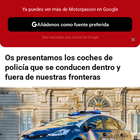
Motorpasión
Contenidos contratados por la
Ya puedes ver más de Motorpasion en Google
marca que se menciona
+info
Añádenos como fuente preferida
Espacio Toyota
Solo necesitas una cuenta de Google
×
Os presentamos los coches de
policía que se conducen dentro y
fuera de nuestras fronteras