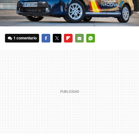
1 comentario
FACEBOOK
TWITTER
FLIPBOARD
E-
WHATSAPP
MAIL