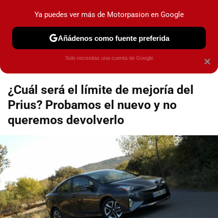
Motorpasión
Contenidos contratados por la
Ya puedes ver más de Motorpasion en Google
marca que se menciona
+info
Añádenos como fuente preferida
Espacio Toyota
Solo necesitas una cuenta de Google
×
¿Cuál será el límite de mejoría del
Prius? Probamos el nuevo y no
queremos devolverlo