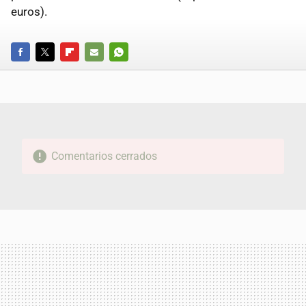
euros).
FACEBOOK
TWITTER
FLIPBOARD
E-
WHATSAPP
MAIL
Comentarios cerrados