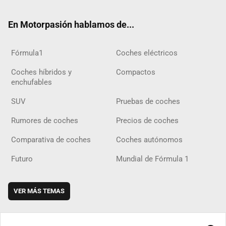
ok
m
m
d
En Motorpasión hablamos de...
Fórmula1
Coches eléctricos
Coches híbridos y
Compactos
enchufables
SUV
Pruebas de coches
Rumores de coches
Precios de coches
Comparativa de coches
Coches autónomos
Futuro
Mundial de Fórmula 1
VER MÁS TEMAS