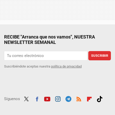
RECIBE "Arranca que nos vamos", NUESTRA
NEWSLETTER SEMANAL
SUSCRIBIR
Suscribiéndote aceptas nuestra
política de privacidad
Síguenos
Twit
Fac
Yout
Inst
Tele
RSS
Flip
Tikt
ter
ebo
ube
agra
gra
boar
ok