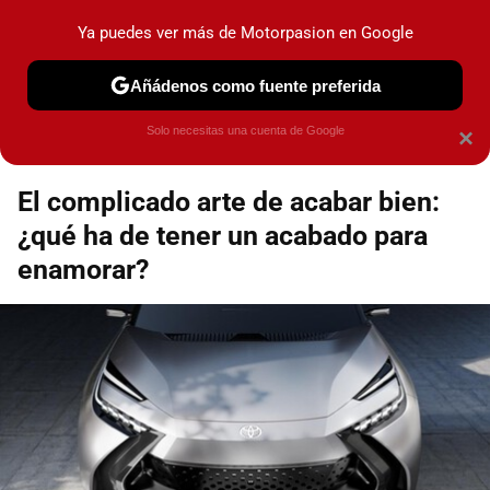
Motorpasión
Contenidos contratados por la
Ya puedes ver más de Motorpasion en Google
marca que se menciona
+info
Añádenos como fuente preferida
Espacio Toyota
Solo necesitas una cuenta de Google
×
El complicado arte de acabar bien:
¿qué ha de tener un acabado para
enamorar?