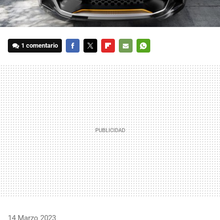
1 comentario
FACEBOOK
TWITTER
FLIPBOARD
E-
WHATSAPP
MAIL
14 Marzo 2023