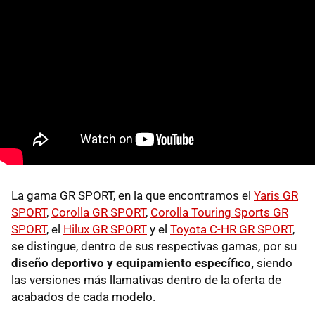
La gama GR SPORT, en la que encontramos el
Yaris GR
SPORT
,
Corolla GR SPORT
,
Corolla Touring Sports GR
SPORT
, el
Hilux GR SPORT
y el
Toyota C-HR GR SPORT
,
se distingue, dentro de sus respectivas gamas, por su
diseño deportivo y equipamiento específico,
siendo
las versiones más llamativas dentro de la oferta de
acabados de cada modelo.