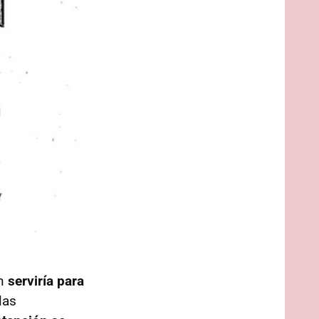
én
serviría para
las