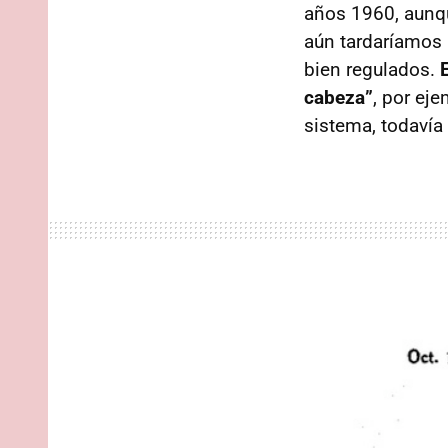
años 1960, aunqu
aún tardaríamos 
bien regulados.
cabeza”
, por ej
sistema, todavía 