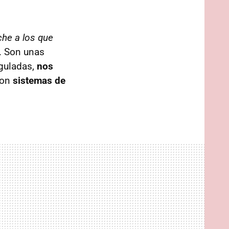
che a los que
. Son unas
eguladas,
nos
 son
sistemas de