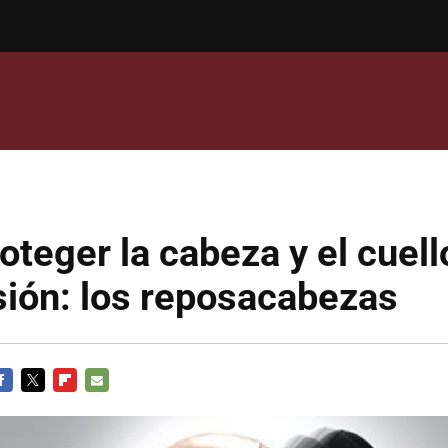
teger la cabeza y el cuell
sión: los reposacabezas
ACEBOOK
TWITTER
FLIPBOARD
E-
MAIL