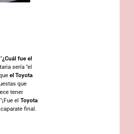
"
¿Cuál fue el
ria sería "el
 que
el Toyota
puestas que
ece tener
"¡Fue el
Toyota
scaparate final.