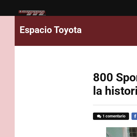
Motorpasión
Espacio Toyota
800 Spor
la histo
1 comentario
FA