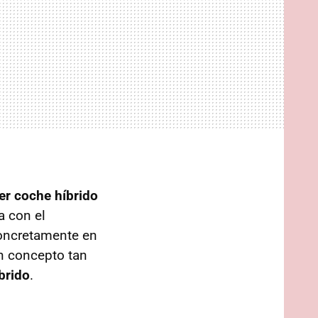
er coche híbrido
a con el
concretamente en
n concepto tan
brido
.