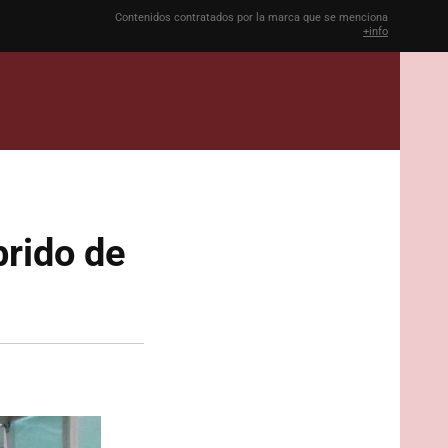
Contenidos contratados por la marca que se menciona
+info
brido de