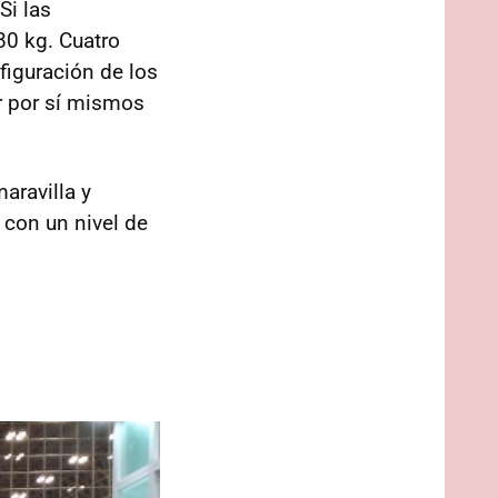
 Si las
80 kg. Cuatro
nfiguración de los
r por sí mismos
aravilla y
y con un nivel de