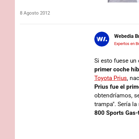
8 Agosto 2012
Webedia Br
Expertos en B
Si esto fuese un
primer coche híb
Toyota Prius
, na
Prius fue el pri
obtendríamos, se
trampa". Sería l
800 Sports Gas-t