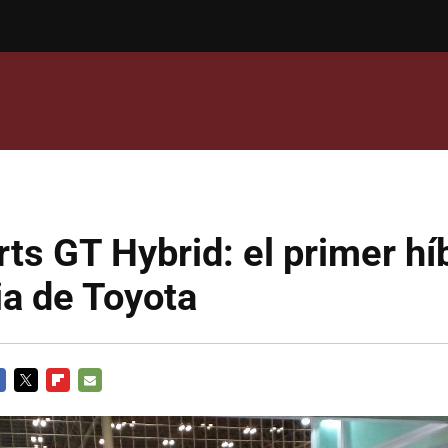
ts GT Hybrid: el primer hí
ria de Toyota
CEBOOK
TWITTER
FLIPBOARD
E-
MAIL