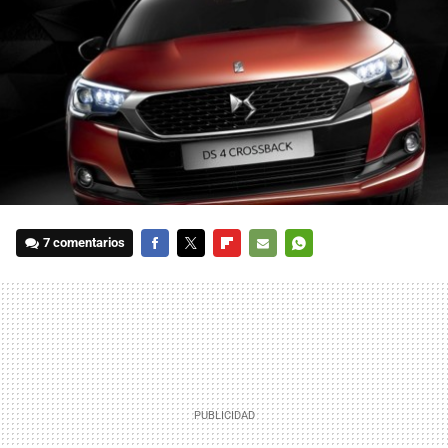
7 comentarios
FACEBOOK
TWITTER
FLIPBOARD
E-
WHATSAPP
MAIL