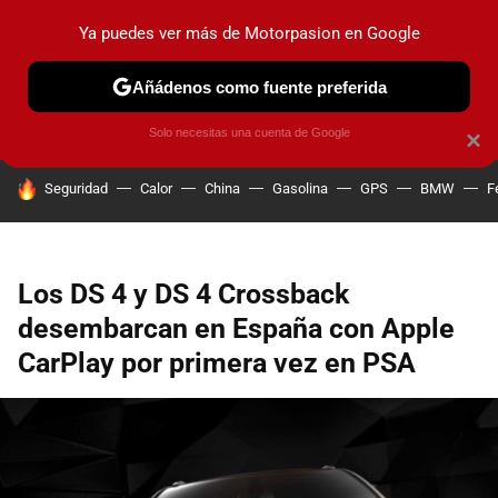
Ya puedes ver más de Motorpasion en Google
PRUEBAS
COCHES ELÉCTRICOS
OBSERVATORIO
F1
Añádenos como fuente preferida
Solo necesitas una cuenta de Google
×
HOY SE HABLA DE
Seguridad
Calor
China
Gasolina
GPS
BMW
F
Los DS 4 y DS 4 Crossback
desembarcan en España con Apple
CarPlay por primera vez en PSA