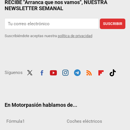
RECIBE "Arranca que nos vamos", NUESTRA
NEWSLETTER SEMANAL
SUSCRIBIR
Suscribiéndote aceptas nuestra
política de privacidad
Síguenos
Twit
Fac
Yout
Inst
Tele
RSS
Flip
Tikt
ter
ebo
ube
agra
gra
boar
ok
ok
m
m
d
En Motorpasión hablamos de...
Fórmula1
Coches eléctricos