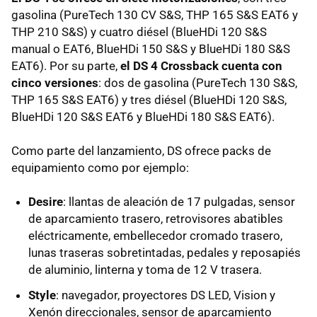
gasolina (PureTech 130 CV S&S, THP 165 S&S EAT6 y
THP 210 S&S) y cuatro diésel (BlueHDi 120 S&S
manual o EAT6, BlueHDi 150 S&S y BlueHDi 180 S&S
EAT6). Por su parte,
el DS 4 Crossback cuenta con
cinco versiones
: dos de gasolina (PureTech 130 S&S,
THP 165 S&S EAT6) y tres diésel (BlueHDi 120 S&S,
BlueHDi 120 S&S EAT6 y BlueHDi 180 S&S EAT6).
Como parte del lanzamiento, DS ofrece packs de
equipamiento como por ejemplo:
Desire
: llantas de aleación de 17 pulgadas, sensor
de aparcamiento trasero, retrovisores abatibles
eléctricamente, embellecedor cromado trasero,
lunas traseras sobretintadas, pedales y reposapiés
de aluminio, linterna y toma de 12 V trasera.
Style
: navegador, proyectores DS LED, Vision y
Xenón direccionales, sensor de aparcamiento