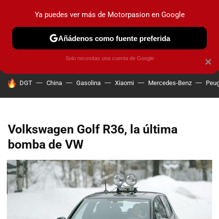
Ya puedes ver más de Motorpasion en Google
PRUEBAS
COCHES ELÉCTRICOS
OBSERVATORIO
F1
Añádenos como fuente preferida
Solo necesitas una cuenta de Google
×
HOY SE HABLA DE
DGT
China
Gasolina
Xiaomi
Mercedes-Benz
Peug
Volkswagen Golf R36, la última
bomba de VW