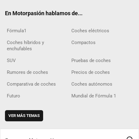
ok
m
m
d
En Motorpasión hablamos de...
Fórmula1
Coches eléctricos
Coches híbridos y
Compactos
enchufables
SUV
Pruebas de coches
Rumores de coches
Precios de coches
Comparativa de coches
Coches autónomos
Futuro
Mundial de Fórmula 1
VER MÁS TEMAS