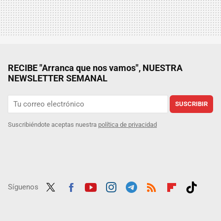
RECIBE "Arranca que nos vamos", NUESTRA
NEWSLETTER SEMANAL
SUSCRIBIR
Suscribiéndote aceptas nuestra
política de privacidad
Síguenos
Twit
Fac
Yout
Inst
Tele
RSS
Flip
Tikt
ter
ebo
ube
agra
gra
boar
ok