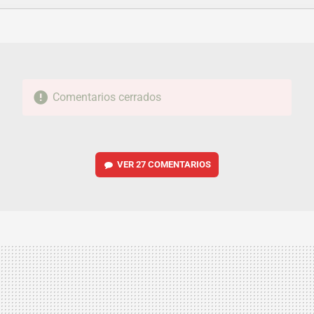
FACEBOOK
TWITTER
FLIPBOARD
E-
WHATSAPP
MAIL
Comentarios cerrados
VER
27 COMENTARIOS