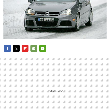
FACEBOOK
TWITTER
FLIPBOARD
E-
WHATSAPP
MAIL