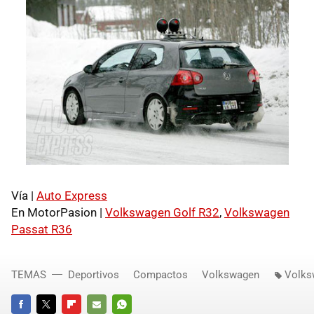
Vía |
Auto Express
En MotorPasion |
Volkswagen Golf R32
,
Volkswagen
Passat R36
TEMAS
Deportivos
Compactos
Volkswagen
Volks