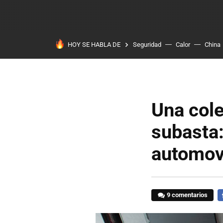
HOY SE HABLA DE
Seguridad
Calor
China
Una cole
subasta:
automovi
9 comentarios
F