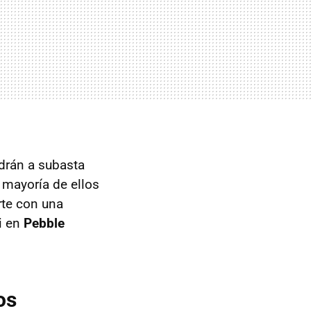
drán a subasta
 mayoría de ellos
rte con una
i en
Pebble
os