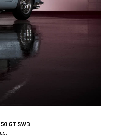
 250 GT SWB
as,