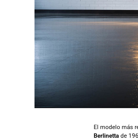
El modelo más re
Berlinetta
de 196