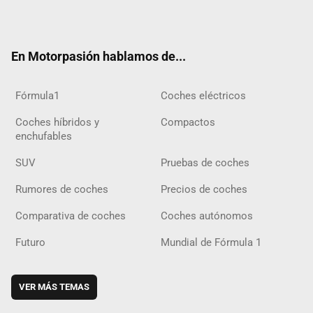
ter
ebo
ube
agra
gra
boar
ok
ok
m
m
d
En Motorpasión hablamos de...
Fórmula1
Coches eléctricos
Coches híbridos y
Compactos
enchufables
SUV
Pruebas de coches
Rumores de coches
Precios de coches
Comparativa de coches
Coches autónomos
Futuro
Mundial de Fórmula 1
VER MÁS TEMAS