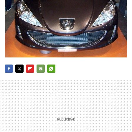
FACEBOOK
TWITTER
FLIPBOARD
E-
WHATSAPP
MAIL