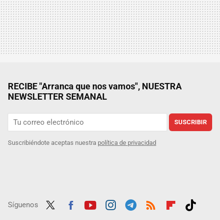
RECIBE "Arranca que nos vamos", NUESTRA
NEWSLETTER SEMANAL
SUSCRIBIR
Suscribiéndote aceptas nuestra
política de privacidad
Síguenos
Twit
Fac
Yout
Inst
Tele
RSS
Flip
Tikt