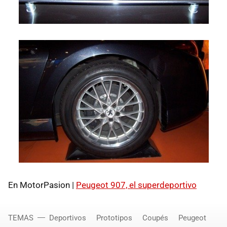
En MotorPasion |
Peugeot 907, el superdeportivo
TEMAS
Deportivos
Prototipos
Coupés
Peugeot