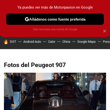
Ya puedes ver más de Motorpasion en Google
PRUEBAS
COCHES ELÉCTRICOS
OBSERVATORIO
F1
Añádenos como fuente preferida
Solo necesitas una cuenta de Google
×
HOY SE HABLA DE
DGT
Android Auto
Calor
China
Google Maps
Pors
Fotos del Peugeot 907