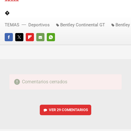
�
TEMAS
Deportivos
Bentley Continental GT
Bentley
FACEBOOK
TWITTER
FLIPBOARD
E-
WHATSAPP
MAIL
Comentarios cerrados
VER
29 COMENTARIOS