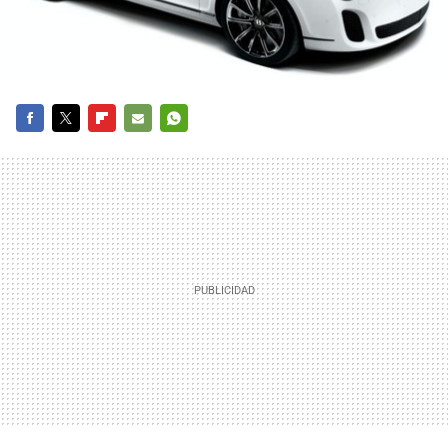
FACEBOOK
TWITTER
FLIPBOARD
E-
WHATSAPP
MAIL