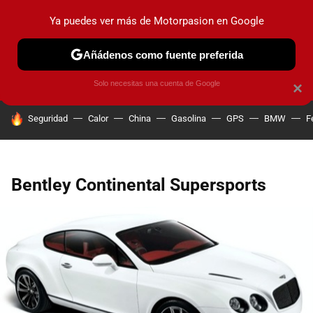
Ya puedes ver más de Motorpasion en Google
PRUEBAS
COCHES ELÉCTRICOS
OBSERVATORIO
F1
Añádenos como fuente preferida
Solo necesitas una cuenta de Google
×
HOY SE HABLA DE
Seguridad
Calor
China
Gasolina
GPS
BMW
F
Bentley Continental Supersports