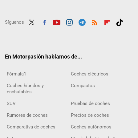
Síguenos
Twit
Fac
Yout
Inst
Tele
RSS
Flip
Tikt
ter
ebo
ube
agra
gra
boar
ok
ok
m
m
d
En Motorpasión hablamos de...
Fórmula1
Coches eléctricos
Coches híbridos y
Compactos
enchufables
SUV
Pruebas de coches
Rumores de coches
Precios de coches
Comparativa de coches
Coches autónomos