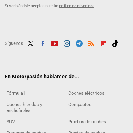
Suscribiéndote aceptas nuestra
política de privacidad
Síguenos
Twit
Fac
Yout
Inst
Tele
RSS
Flip
Tikt
ter
ebo
ube
agra
gra
boar
ok
ok
m
m
d
En Motorpasión hablamos de...
Fórmula1
Coches eléctricos
Coches híbridos y
Compactos
enchufables
SUV
Pruebas de coches