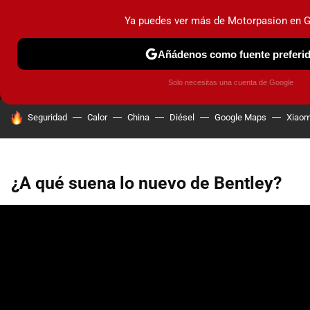
Ya puedes ver más de Motorpasion en 
MENÚ
NUEVO
Añádenos como fuente preferi
PRUEBAS
COCHES ELÉCTRICOS
OBSERVATORIO
F1
Solo necesitas una cuenta de Google
HOY SE HABLA DE
Seguridad
Calor
China
Diésel
Google Maps
Xiaom
¿A qué suena lo nuevo de Bentley?