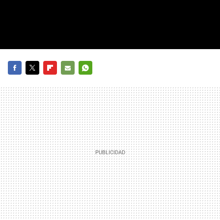
FACEBOOK
TWITTER
FLIPBOARD
E-
WHATSAPP
MAIL