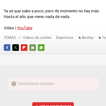
Ya sé que sabe a poco, pero de momento no hay más.
Hasta el año que viene, nada de nada.
Vídeo |
YouTube
TEMAS
Vídeos de coches
Deportivos
Bentley
Te
FACEBOOK
TWITTER
FLIPBOARD
E-
WHATSAPP
MAIL
Comentarios cerrados