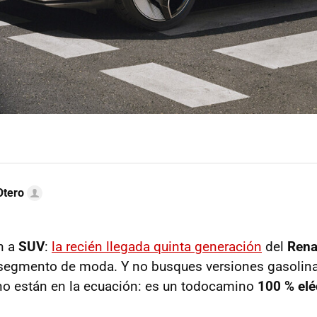
Otero
n a
SUV
:
la recién llegada quinta generación
del
Rena
segmento de moda. Y no busques versiones gasolina,
no están en la ecuación: es un
todocamino
100 % eléc