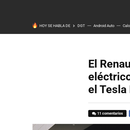
HOY SE HABLA DE
DGT
Android Auto
Calo
El Renau
eléctric
el Tesla
11 comentarios