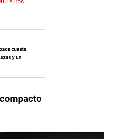
000 euros
space cuesta
lazas y un
V compacto