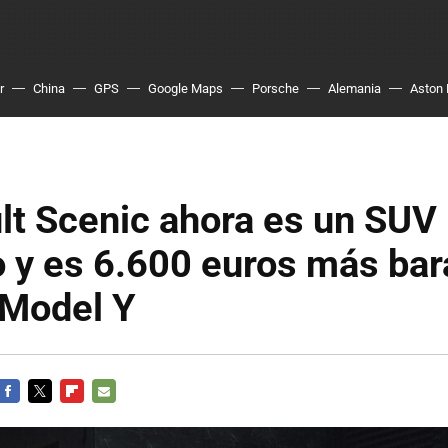
r
China
GPS
Google Maps
Porsche
Alemania
Aston 
lt Scenic ahora es un SUV
o y es 6.600 euros más bar
 Model Y
FACEBOOK
TWITTER
FLIPBOARD
E-
MAIL