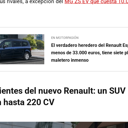
s rivales, a excepción del
MG ZS EV que cuesta 10.
EN MOTORPASIÓN
El verdadero heredero del Renault E
menos de 33.000 euros, tiene siete p
maletero inmenso
ientes del nuevo Renault: un SU
n hasta 220 CV