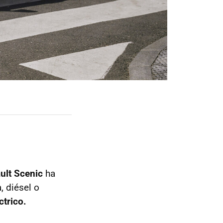
ult Scenic
ha
 diésel o
trico.