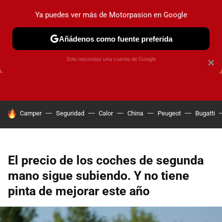
Ya puedes ver más de Motorpasion en Google
Añádenos como fuente preferida
GUÍAS DE COMPRA
OFERTAS DE COCHES
CONSEJOS
Solo necesitas una cuenta de Google
×
HOY SE HABLA DE
Camper
Seguridad
Calor
China
Peugeot
Bugatti
El precio de los coches de segunda
mano sigue subiendo. Y no tiene
pinta de mejorar este año