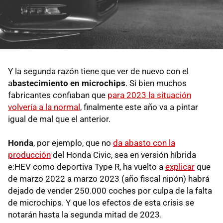
Y la segunda razón tiene que ver de nuevo con el
a
bastecimiento en microchips
. Si bien muchos
fabricantes confiaban que
para 2023 la situación
volvería a la normal
, finalmente este año va a pintar
igual de mal que el anterior.
Honda
, por ejemplo, que no
da abasto con la
producción
del Honda Civic, sea en versión híbrida
e:HEV como deportiva Type R, ha vuelto a
explicar
que
de marzo 2022 a marzo 2023 (año fiscal nipón) habrá
dejado de vender 250.000 coches por culpa de la falta
de microchips. Y que los efectos de esta crisis se
notarán hasta la segunda mitad de 2023.