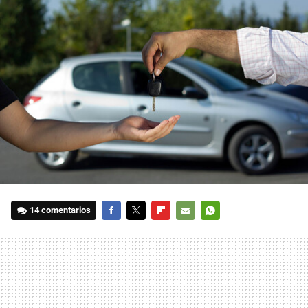
14 comentarios
FACEBOOK
TWITTER
FLIPBOARD
E-
WHATSAPP
MAIL