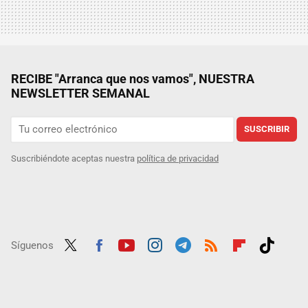
RECIBE "Arranca que nos vamos", NUESTRA
NEWSLETTER SEMANAL
SUSCRIBIR
Suscribiéndote aceptas nuestra
política de privacidad
Síguenos
Twit
Fac
Yout
Inst
Tele
RSS
Flip
Tikt
ter
ebo
ube
agra
gra
boar
ok