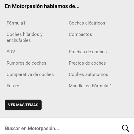
ok
m
m
d
En Motorpasión hablamos de...
Fórmula1
Coches eléctricos
Coches híbridos y
Compactos
enchufables
SUV
Pruebas de coches
Rumores de coches
Precios de coches
Comparativa de coches
Coches autónomos
Futuro
Mundial de Fórmula 1
VER MÁS TEMAS